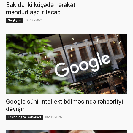
Bakıda iki küçədə hərəkət
məhdudlaşdırılacaq
06/08/2026
Nəqliyyat
Google süni intellekt bölməsində rəhbərliyi
dəyişir
06/08/2026
Texnologiya xəbərləri