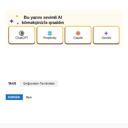
✦
Bu yazını sevimli AI
✦
köməkçinizlə qısaldın
✦
ChatGPT
Perplexity
Claude
Gemini
TAGS
Qırğızıstan-Tacikistan
MƏNBƏ:
Apa