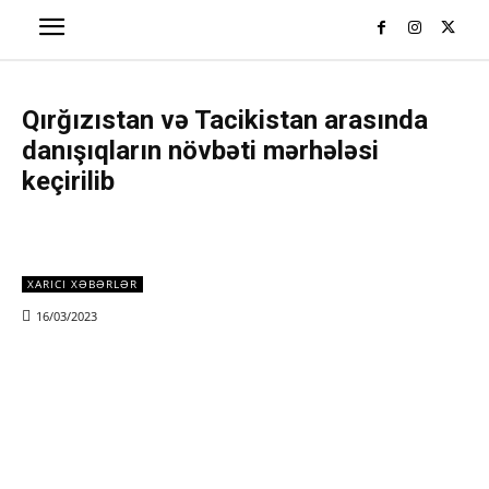
Qırğızıstan və Tacikistan arasında
danışıqların növbəti mərhələsi
keçirilib
XARICI XƏBƏRLƏR
16/03/2023