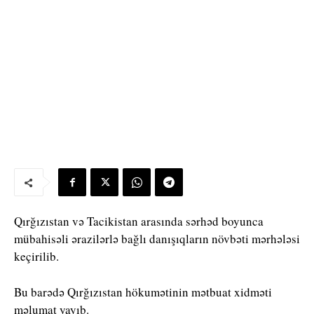
Qırğızıstan və Tacikistan arasında sərhəd boyunca
mübahisəli ərazilərlə bağlı danışıqların növbəti mərhələsi
keçirilib.
Bu barədə Qırğızıstan hökumətinin mətbuat xidməti
məlumat yayıb.