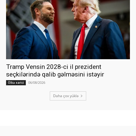
Tramp Vensin 2028-ci il prezident
seçkilərində qalib gəlməsini istəyir
06/08/2026
Ölkə xarici
Daha çox yüklə