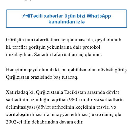
⚡️📲Təcili xəbərlər üçün bizi WhatsApp
kanalından izlə
Görüşün tam təfərrüatları açıqlanmasa da, qeyd olunub
ki, tərəflər görüşün yekunlarına dair protokol
imzalayıblar. Sənədin təfərrüatları açıqlanmır.
Həmçinin qeyd olunub ki, bu qəbildən olan növbəti görüş
Qırğızıstan ərazisində baş tutacaq.
Xatırladaq ki, Qırğızıstanla Tacikistan arasında dövlət
sərhədinin uzunluğu təqribən 980 km-dir və sərhədlərin
delimitasiyası (dövlət sərhədinin keçidinin təsviri və
xəritələşdirilməsi ilə müəyyən edilməsi) üzrə danışıqlar
2002-ci ilin dekabrından davam edir.