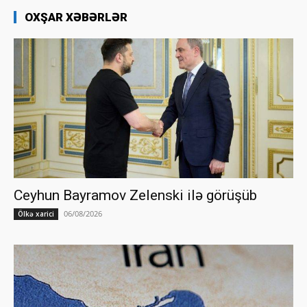
OXŞAR XƏBƏRLƏR
Ceyhun Bayramov Zelenski ilə görüşüb
06/08/2026
Ölkə xarici