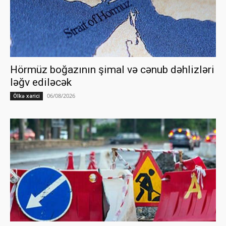
Hörmüz boğazının şimal və cənub dəhlizləri
ləğv ediləcək
06/08/2026
Ölkə xarici