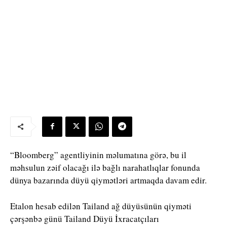
“Bloomberg”
agentliyinin məlumatına görə, bu il
məhsulun zəif olacağı ilə bağlı narahatlıqlar fonunda
dünya bazarında düyü qiymətləri artmaqda davam edir.
Etalon hesab edilən Tailand ağ düyüsünün qiyməti
çərşənbə günü
Tailand Düyü İxracatçıları