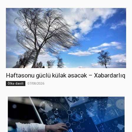
Həftəsonu güclü külək əsəcək – Xəbərdarlıq
07/08/2026
Ölkə daxili