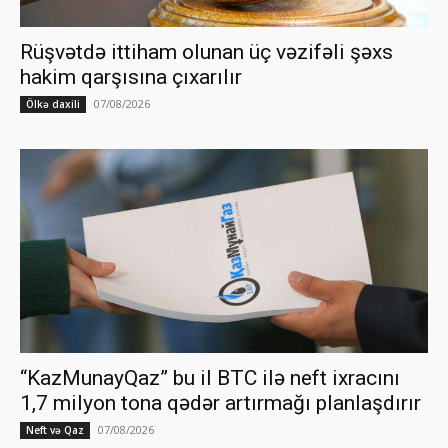
Rüşvətdə ittiham olunan üç vəzifəli şəxs
hakim qarşısına çıxarılır
07/08/2026
Ölkə daxili
“KazMunayQaz” bu il BTC ilə neft ixracını
1,7 milyon tona qədər artırmağı planlaşdırır
07/08/2026
Neft və Qaz