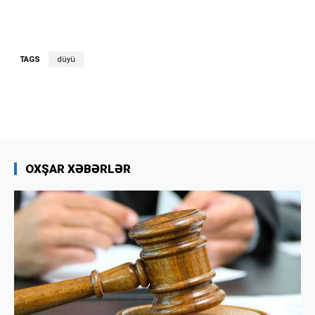
TAGS
düyü
OXŞAR XƏBƏRLƏR