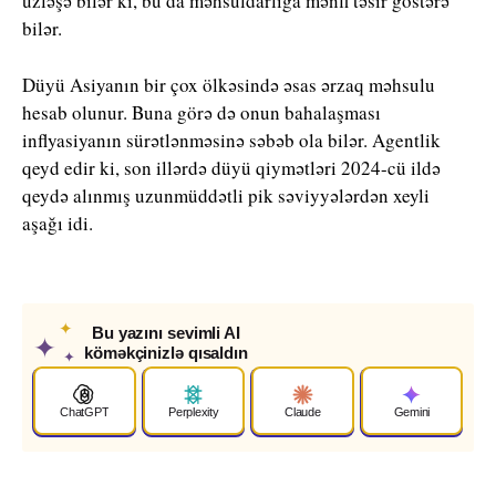
üzləşə bilər ki, bu da məhsuldarlığa mənfi təsir göstərə
bilər.
Düyü Asiyanın bir çox ölkəsində əsas ərzaq məhsulu
hesab olunur. Buna görə də onun bahalaşması
inflyasiyanın sürətlənməsinə səbəb ola bilər. Agentlik
qeyd edir ki, son illərdə düyü qiymətləri 2024-cü ildə
qeydə alınmış uzunmüddətli pik səviyyələrdən xeyli
aşağı idi.
✦
Bu yazını sevimli AI
✦
köməkçinizlə qısaldın
✦
ChatGPT
Perplexity
Claude
Gemini