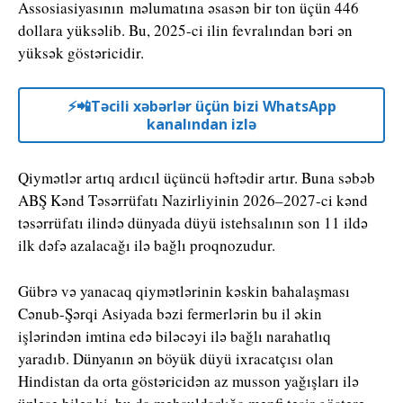
Assosiasiyasının
məlumatına əsasən bir ton üçün 446
dollara yüksəlib. Bu, 2025-ci ilin fevralından bəri ən
yüksək göstəricidir.
⚡️📲Təcili xəbərlər üçün bizi WhatsApp
kanalından izlə
Qiymətlər artıq ardıcıl üçüncü həftədir artır. Buna səbəb
ABŞ Kənd Təsərrüfatı Nazirliyinin 2026–2027-ci kənd
təsərrüfatı ilində dünyada düyü istehsalının son 11 ildə
ilk dəfə azalacağı ilə bağlı proqnozudur.
Gübrə və yanacaq qiymətlərinin kəskin bahalaşması
Cənub-Şərqi Asiyada bəzi fermerlərin bu il əkin
işlərindən imtina edə biləcəyi ilə bağlı narahatlıq
yaradıb. Dünyanın ən böyük düyü ixracatçısı olan
Hindistan
da orta göstəricidən az musson yağışları ilə