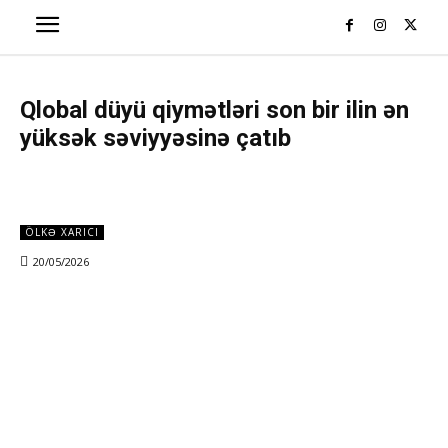
Qlobal düyü qiymətləri son bir ilin ən
yüksək səviyyəsinə çatıb
ÖLKƏ XARICI
20/05/2026