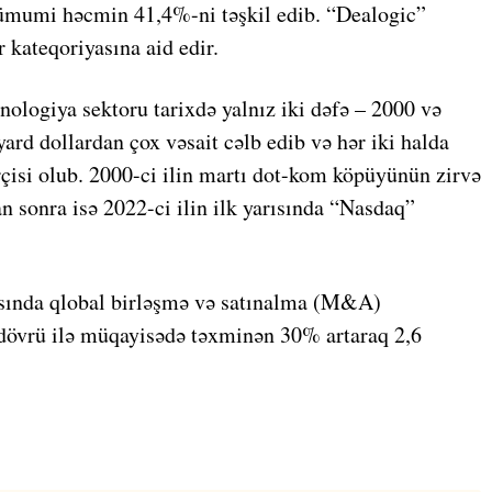
a ümumi həcmin 41,4%-ni təşkil edib. “Dealogic”
 kateqoriyasına aid edir.
xnologiya sektoru tarixdə yalnız iki dəfə – 2000 və
yard dollardan çox vəsait cəlb edib və hər iki halda
rçisi olub. 2000-ci ilin martı dot-kom köpüyünün zirvə
n sonra isə 2022-ci ilin ilk yarısında “Nasdaq”
arısında qlobal birləşmə və satınalma (M&A)
 dövrü ilə müqayisədə təxminən 30% artaraq 2,6