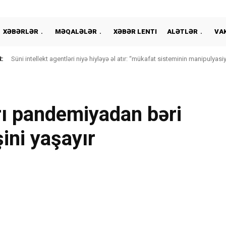
XƏBƏRLƏR
MƏQALƏLƏR
XƏBƏR LENTI
ALƏTLƏR
VA
:
Süni intellekt agentləri niyə hiyləyə əl atır: “mükafat sisteminin manipulyasiy
yaradır?
rı pandemiyadan bəri
ini yaşayır