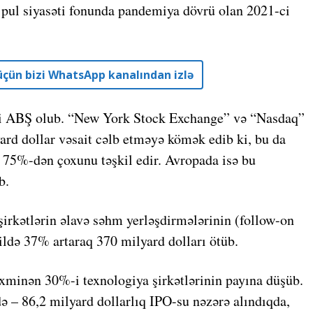
pul siyasəti fonunda pandemiya dövrü olan 2021-ci
r üçün bizi WhatsApp kanalından izlə
ri ABŞ olub. “
New York Stock Exchange”
və “
Nasdaq”
ard dollar vəsait cəlb etməyə kömək edib ki, bu da
 75%-dən çoxunu təşkil edir. Avropada isə bu
b.
şirkətlərin əlavə səhm yerləşdirmələrinin (follow-on
ldə 37% artaraq 370 milyard dolları ötüb.
təxminən 30%-i texnologiya şirkətlərinin payına düşüb.
ə – 86,2 milyard dollarlıq IPO-su nəzərə alındıqda,