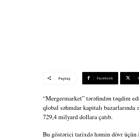
Facebook
Paylaş
“Mergermarket” tərəfindən təqdim edil
qlobal səhmdar kapitalı bazarlarında 
729,4 milyard dollara çatıb.
Bu göstərici tarixdə həmin dövr üçün 