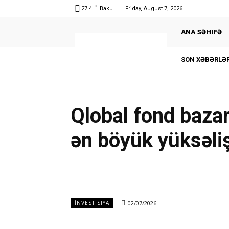
C
27.4
Baku
Friday, August 7, 2026
ANA SƏHIFƏ
SON XƏBƏRLƏR
Qlobal fond baza
ən böyük yüksəliş
02/07/2026
İNVESTISIYA