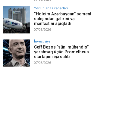
Yerli biznes xəbərləri
“Holcim Azərbaycan” sement
satışından gəlirini və
mənfəətini açıqladı
07/08/2026
İnvestisiya
Ceff Bezos “süni mühəndis”
yaratmaq üçün Prometheus
startapını işə salıb
07/08/2026