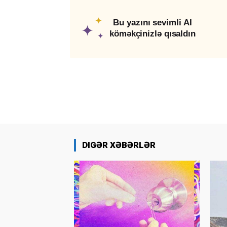
✦
Bu yazını sevimli AI
✦
köməkçinizlə qısaldın
✦
DIGƏR XƏBƏRLƏR