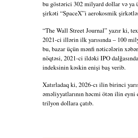
bu göstərici 302 milyard dollar və y
şirkəti “SpaceX”i aerokosmik şirkətlər
“The Wall Street Journal”
yazır ki, te
2021-ci illərin ilk yarısında – 100 mil
bu, bazar üçün mənfi nəticələrin xəbə
nöqtəsi, 2021-ci ildəki IPO dalğasında
indeksinin kəskin enişi baş verib.
Xatırladaq ki, 2026-cı ilin birinci y
əməliyyatlarının həcmi ötən ilin eyni
trilyon dollara çatıb.