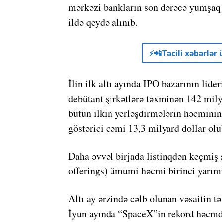
mərkəzi bankların son dərəcə yumşaq 
ildə qeydə alınıb.
⚡️📲Təcili xəbərlə
İlin ilk altı ayında IPO bazarının lide
debütant şirkətlərə təxminən 142 mily
bütün ilkin yerləşdirmələrin həcminin
göstərici cəmi 13,3 milyard dollar olu
Daha əvvəl birjada listinqdən keçmiş 
offerings) ümumi həcmi birinci yarımi
Altı ay ərzində cəlb olunan vəsaitin 
İyun ayında “
SpaceX”
in rekord həcmd