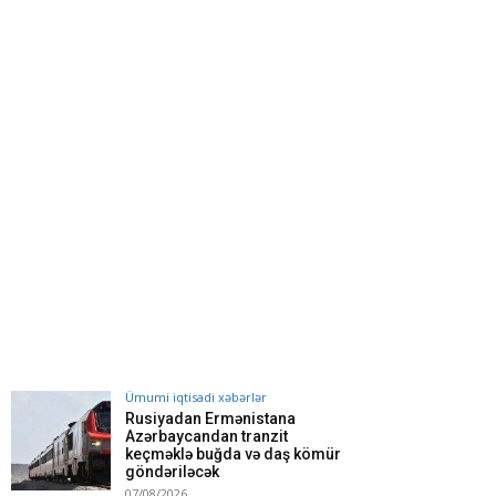
Ümumi iqtisadi xəbərlər
Rusiyadan Ermənistana
Azərbaycandan tranzit
keçməklə buğda və daş kömür
göndəriləcək
07/08/2026