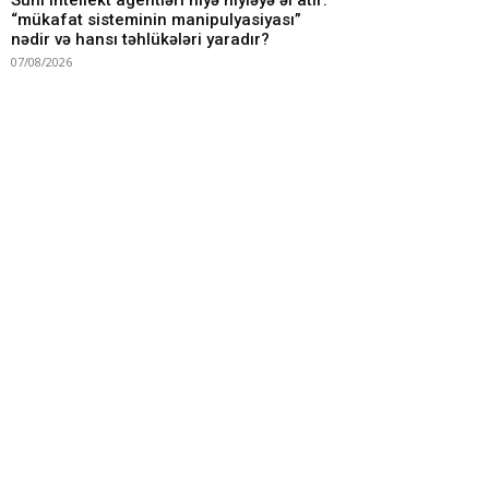
Süni intellekt agentləri niyə hiyləyə əl atır:
“mükafat sisteminin manipulyasiyası”
nədir və hansı təhlükələri yaradır?
07/08/2026