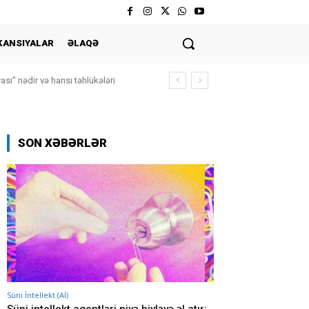
KANSIYALAR
ƏLAQƏ
ası” nədir və hansı təhlükələri
SON XƏBƏRLƏR
Süni İntellekt (Aİ)