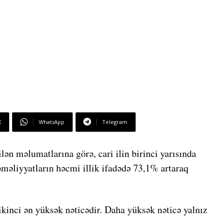
X
WhatsApp
Telegram
ən məlumatlarına görə, cari ilin birinci yarısında
əməliyyatların həcmi illik ifadədə 73,1% artaraq
ikinci ən yüksək nəticədir. Daha yüksək nəticə yalnız