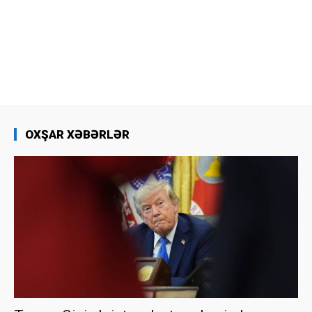
OXŞAR XƏBƏRLƏR