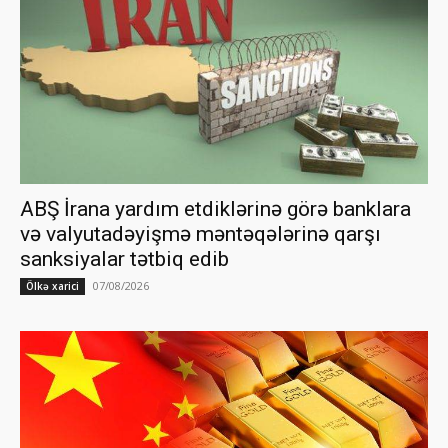
ABŞ İrana yardım etdiklərinə görə banklara
və valyutadəyişmə məntəqələrinə qarşı
sanksiyalar tətbiq edib
07/08/2026
Ölkə xarici