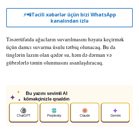
⚡️📲Təcili xəbərlər üçün bizi WhatsApp
kanalından izlə
Təsərrüfatda ağacların suvarılmasını həyata keçirmək
üçün damcı suvarma üsulu tətbiq olunacaq. Bu da
tinglərin lazım olan qədər su, həm də dərman və
gübrələrlə təmin olunmasını asanlaşdıracaq.
✦
Bu yazını sevimli AI
✦
köməkçinizlə qısaldın
✦
ChatGPT
Perplexity
Claude
Gemini