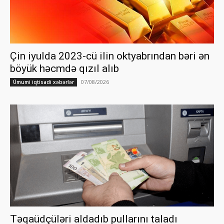
Çin iyulda 2023-cü ilin oktyabrından bəri ən
böyük həcmdə qızıl alıb
07/08/2026
Ümumi iqtisadi xəbərlər
Təqaüdçüləri aldadıb pullarını taladı