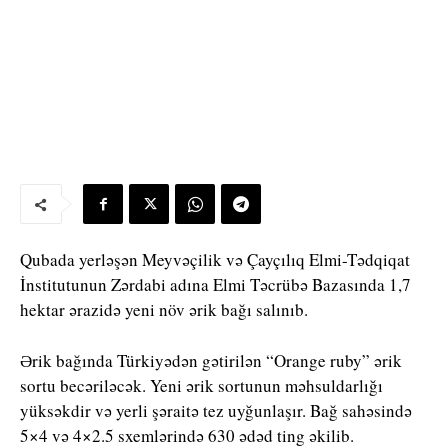
Qubada yerləşən Meyvəçilik və Çayçılıq Elmi-Tədqiqat
İnstitutunun Zərdabi adına Elmi Təcrübə Bazasında 1,7
hektar ərazidə yeni növ ərik bağı salınıb.
Ərik bağında Türkiyədən gətirilən “Orange ruby” ərik
sortu becəriləcək. Yeni ərik sortunun məhsuldarlığı
yüksəkdir və yerli şəraitə tez uyğunlaşır. Bağ sahəsində
5×4 və 4×2.5 sxemlərində 630 ədəd ting əkilib.