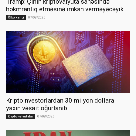
Tramp: Çinin kriptovalyuta sahəsində
hökmranlıq etməsinə imkan verməyəcəyik
07/08/2026
Ölkə xarici
Kriptoinvestorlardan 30 milyon dollara
yaxın vəsait oğurlanıb
07/08/2026
Kripto valyutalar