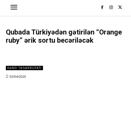
Qubada Türkiyədən gətirilən “Orange
ruby” ərik sortu becəriləcək
KƏND TƏSƏRRÜFATI
03/04/2020