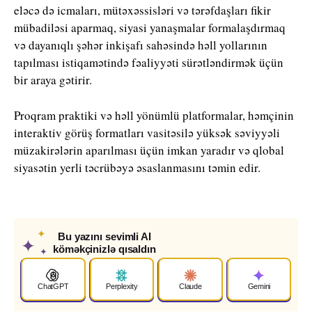
eləcə də icmaları, mütəxəssisləri və tərəfdaşları fikir
mübadiləsi aparmaq, siyasi yanaşmalar formalaşdırmaq
və dayanıqlı şəhər inkişafı sahəsində həll yollarının
tapılması istiqamətində fəaliyyəti sürətləndirmək üçün
bir araya gətirir.
Proqram praktiki və həll yönümlü platformalar, həmçinin
interaktiv görüş formatları vasitəsilə yüksək səviyyəli
müzakirələrin aparılması üçün imkan yaradır və qlobal
siyasətin yerli təcrübəyə əsaslanmasını təmin edir.
✦
Bu yazını sevimli AI
✦
köməkçinizlə qısaldın
✦
ChatGPT
Perplexity
Claude
Gemini