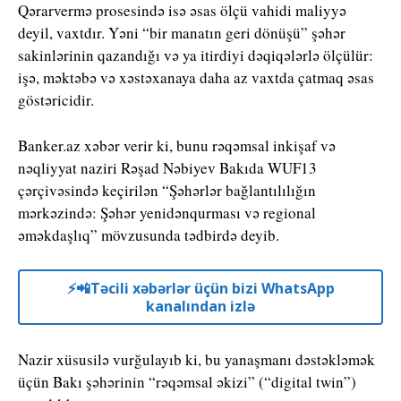
Qərarvermə prosesində isə əsas ölçü vahidi maliyyə
deyil, vaxtdır. Yəni “bir manatın geri dönüşü” şəhər
sakinlərinin qazandığı və ya itirdiyi dəqiqələrlə ölçülür:
işə, məktəbə və xəstəxanaya daha az vaxtda çatmaq əsas
göstəricidir.
Banker.az xəbər verir ki, bunu rəqəmsal inkişaf və
nəqliyyat naziri Rəşad Nəbiyev Bakıda WUF13
çərçivəsində keçirilən “Şəhərlər bağlantılılığın
mərkəzində: Şəhər yenidənqurması və regional
əməkdaşlıq” mövzusunda tədbirdə deyib.
⚡️📲Təcili xəbərlər üçün bizi WhatsApp
kanalından izlə
Nazir xüsusilə vurğulayıb ki, bu yanaşmanı dəstəkləmək
üçün Bakı şəhərinin “rəqəmsal əkizi” (“digital twin”)