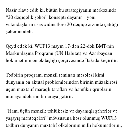
Nazir əlavə edib ki, bütün bu strategiyanın mərkəzində
“20 dəqiqəlik şəhər” konsepti dayanır – yəni
vətəndaşların əsas xidmətlərə 20 dəqiqə ərzində çatdığı
şəhər modeli.
Qeyd edək ki, WUF13 mayın 17-dən 22-dək BMT-nin
Məskunlaşma Proqramı (UN-Habitat) və Azərbaycan
hökumətinin əməkdaşlığı çərçivəsində Bakıda keçirilir.
Tədbirin proqramı mənzil təminatı məsələsi kimi
dünyanın ən aktual problemlərindən birinin müzakirəsi
üçün müxtəlif maraqlı tərəfləri və həmfikir qrupların
nümayəndələrini bir araya gətirir.
“Hamı üçün mənzil: təhlükəsiz və dayanıqlı şəhərlər və
yaşayış məntəqələri” mövzusuna həsr olunmuş WUF13
tədbiri dünyanın müxtəlif ölkələrinin milli hökumətlərini,