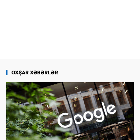
OXŞAR XƏBƏRLƏR