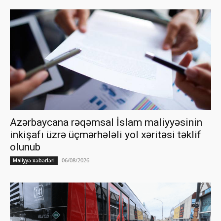
Azərbaycana rəqəmsal İslam maliyyəsinin
inkişafı üzrə üçmərhələli yol xəritəsi təklif
olunub
06/08/2026
Maliyyə xəbərləri