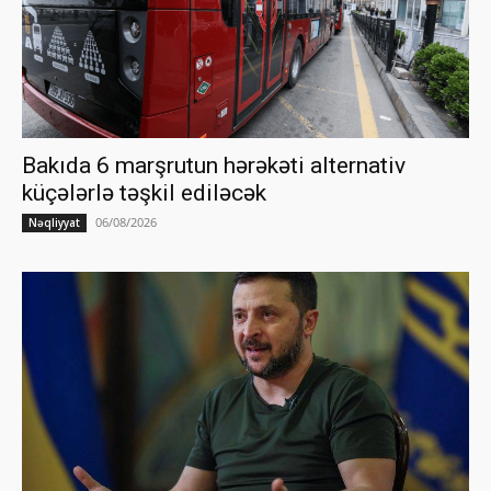
Bakıda 6 marşrutun hərəkəti alternativ
küçələrlə təşkil ediləcək
06/08/2026
Nəqliyyat