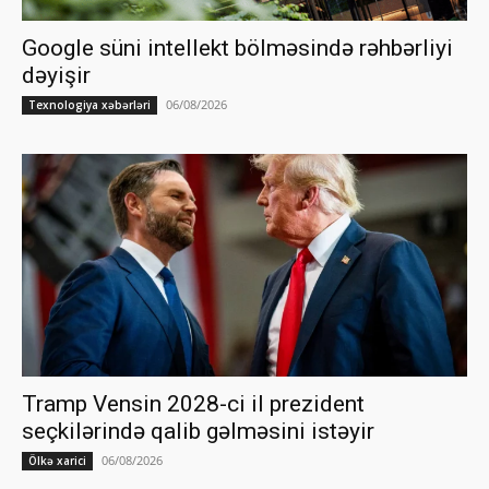
Google süni intellekt bölməsində rəhbərliyi
dəyişir
06/08/2026
Texnologiya xəbərləri
Tramp Vensin 2028-ci il prezident
seçkilərində qalib gəlməsini istəyir
06/08/2026
Ölkə xarici