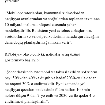
yaradılıb:
“Mobil operatorlardan, kommunal xidmətlərdən,
nəqliyyat axınlarından və sorğulardan toplanan təxminən
10 milyard məlumat nöqtəsi əsasında şəhər
modelləşdirilib. Bu sistem yeni avtobus zolaqlarının,
svetoforların və velosiped xətlərinin harada qurulacağını
daha dəqiq planlaşdırmağa imkan verir”.
R.Nəbiyev əlavə edib ki, nəticələr artıq özünü
göstərməyə başlayıb:
“Şəhər daxilində avtomobil və taksi ilə edilən səfərlərin
payı 50%-dən 40%-ə düşüb və hədəf 2030-cu ilə qədər
bu rəqəmi 30%-ə endirməkdir. Eyni zamanda yol-
nəqliyyat qəzaları nəticəsində ölüm halları 100 min
nəfərə düşən 9-dan 7-yə enib və 2030-cu ilə qədər 4-ə
endirilməsi planlaşdırılır”.