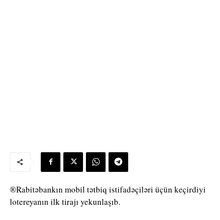
®Rabitəbankın mobil tətbiq istifadəçiləri üçün keçirdiyi
lotereyanın ilk tirajı yekunlaşıb.