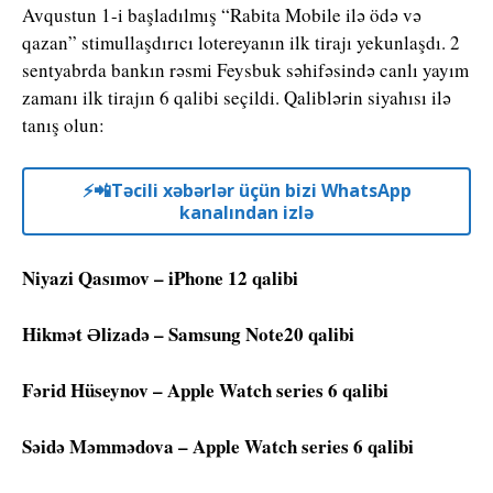
Avqustun 1-i başladılmış “Rabita Mobile ilə ödə və
qazan” stimullaşdırıcı lotereyanın ilk tirajı yekunlaşdı. 2
sentyabrda bankın rəsmi Feysbuk səhifəsində canlı yayım
zamanı ilk tirajın 6 qalibi seçildi. Qaliblərin siyahısı ilə
tanış olun:
⚡️📲Təcili xəbərlər üçün bizi WhatsApp
kanalından izlə
Niyazi Qasımov – iPhone 12 qalibi
Hikmət Əlizadə – Samsung Note20 qalibi
Fərid Hüseynov – Apple Watch series 6 qalibi
Səidə Məmmədova – Apple Watch series 6 qalibi