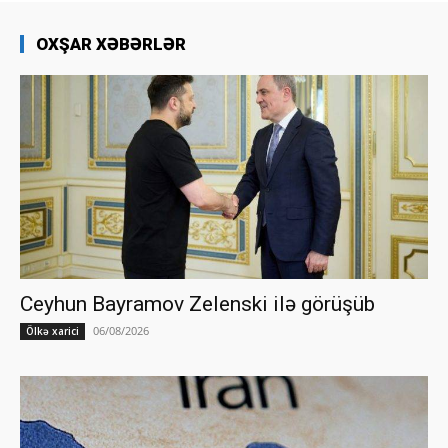
OXŞAR XƏBƏRLƏR
Ceyhun Bayramov Zelenski ilə görüşüb
06/08/2026
Ölkə xarici