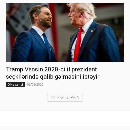
Tramp Vensin 2028-ci il prezident
seçkilərində qalib gəlməsini istəyir
06/08/2026
Ölkə xarici
Daha çox yüklə