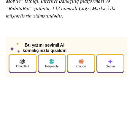
Mobile” tətbiqi, İnternet Bankçılıq platforması və
“RabitaBot” çatbotu, 133 nömrəli Çağrı Mərkəzi ilə
müştərilərin xidmətindədir.
✦
Bu yazını sevimli AI
✦
köməkçinizlə qısaldın
✦
ChatGPT
Perplexity
Claude
Gemini