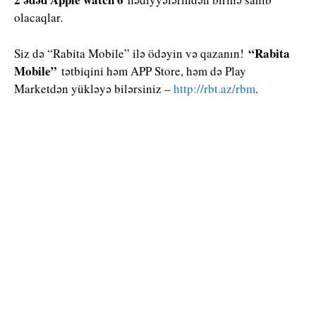
olacaqlar.
“Rabita
Siz də “Rabita Mobile” ilə ödəyin və qazanın!
Mobile”
tətbiqini həm APP Store, həm də Play
Marketdən yükləyə bilərsiniz –
http://rbt.az/rbm
.