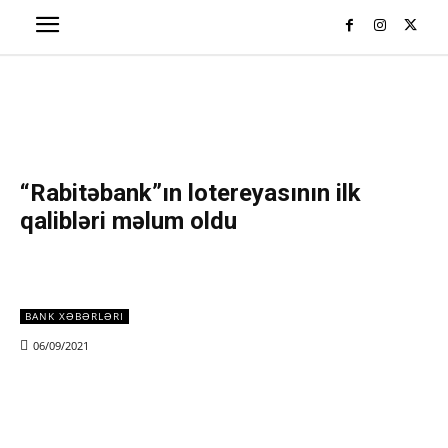
“Rabitəbank”ın lotereyasının ilk
qalibləri məlum oldu
BANK XƏBƏRLƏRI
06/09/2021