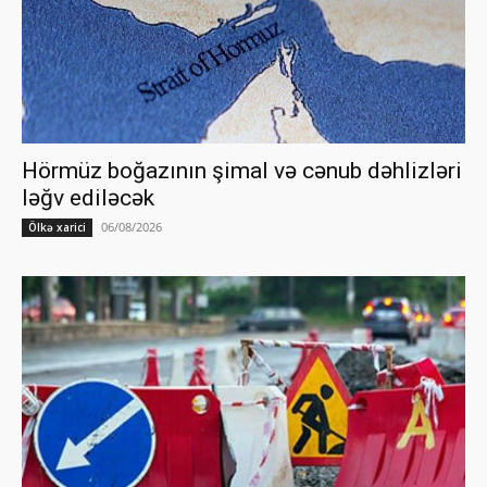
Hörmüz boğazının şimal və cənub dəhlizləri
ləğv ediləcək
06/08/2026
Ölkə xarici