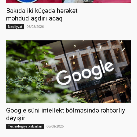
Bakıda iki küçədə hərəkət
məhdudlaşdırılacaq
06/08/2026
Nəqliyyat
Google süni intellekt bölməsində rəhbərliyi
dəyişir
06/08/2026
Texnologiya xəbərləri