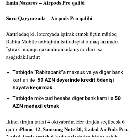
Emin Nəzərov – Airpods Pro qalibi
Sara Qəyyurzadə – Airpods Pro qalibi
Xatırladaq ki, lotereyada iştirak etmək üçün mütləq
Rabita Mobile tətbiqinin istifadəçisi olmaq lazımdır.
İştirak hüququ qazandıran ödəniş növləri isə
aşağıdakılardır:
Tətbiqdə “Rabitəbank”a məxsus və ya digər bank
kartları ilə
50 AZN dəyərində kredit ödənişi
həyata keçirmək
Tətbiqdə mövcud hesaba digər bank kartı ilə
50
AZN mədaxil etmək
İkinci tirajın tarixi 4 oktyabrdır. Hər tirajda seçiləcək 6
iPhone 12, Samsung Note 20, 2 ədəd AirPods Pro,
qalib
2 ədəd Apple watch 6
hədiyyələrindən birinə sahib