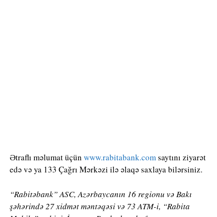
Ətraflı məlumat üçün
www.rabitabank.com
saytını ziyarət
edə və ya 133 Çağrı Mərkəzi ilə əlaqə saxlaya bilərsiniz.
“Rabitəbank” ASC, Azərbaycanın 16 regionu və Bakı
şəhərində 27 xidmət məntəqəsi və 73 ATM-i, “Rabita