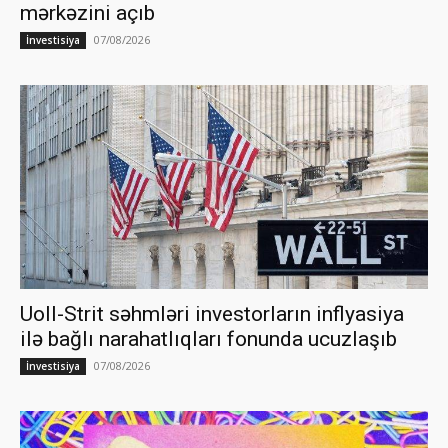
mərkəzini açıb
07/08/2026
İnvestisiya
Uoll-Strit səhmləri investorların inflyasiya
ilə bağlı narahatlıqları fonunda ucuzlaşıb
07/08/2026
İnvestisiya