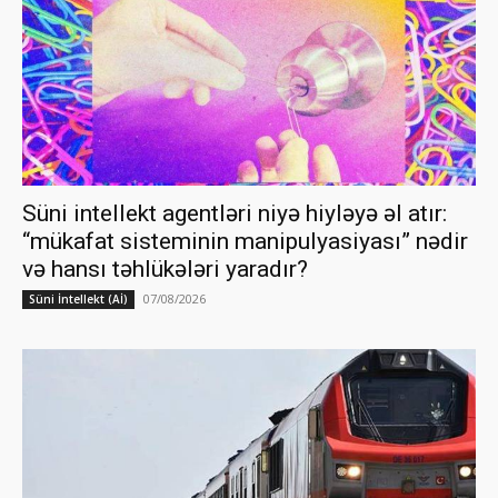
Süni intellekt agentləri niyə hiyləyə əl atır:
“mükafat sisteminin manipulyasiyası” nədir
və hansı təhlükələri yaradır?
07/08/2026
Süni İntellekt (Aİ)