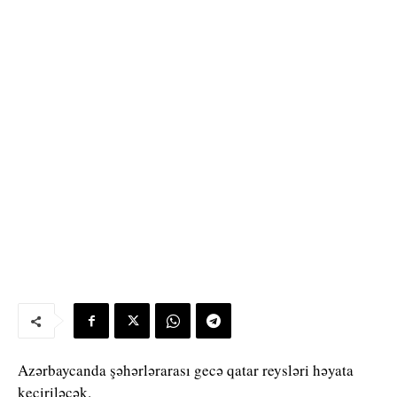
Azərbaycanda şəhərlərarası gecə qatar reysləri həyata
keçiriləcək.