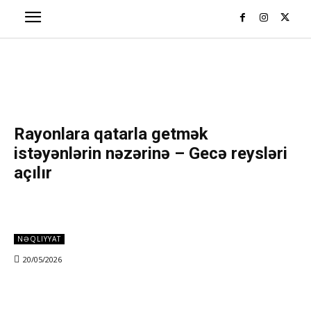
Rayonlara qatarla getmək
istəyənlərin nəzərinə – Gecə reysləri
açılır
NƏQLIYYAT
20/05/2026