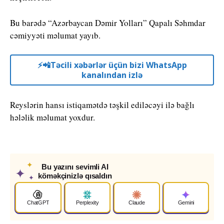
Bu barədə “Azərbaycan Dəmir Yolları” Qapalı Səhmdar
cəmiyyəti məlumat yayıb.
⚡️📲Təcili xəbərlər üçün bizi WhatsApp
kanalından izlə
Reyslərin hansı istiqamətdə təşkil ediləcəyi ilə bağlı
hələlik məlumat yoxdur.
✦
Bu yazını sevimli AI
✦
köməkçinizlə qısaldın
✦
ChatGPT
Perplexity
Claude
Gemini