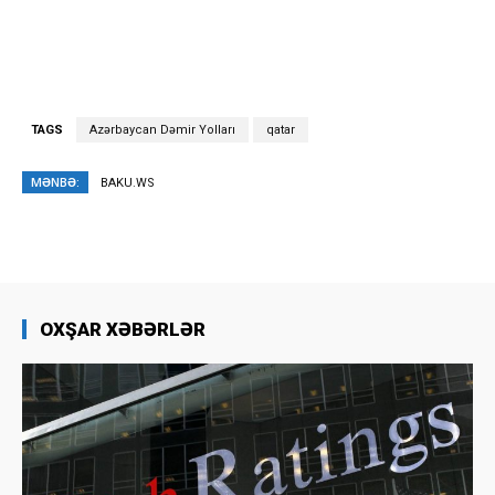
TAGS
Azərbaycan Dəmir Yolları
qatar
MƏNBƏ:
BAKU.WS
OXŞAR XƏBƏRLƏR