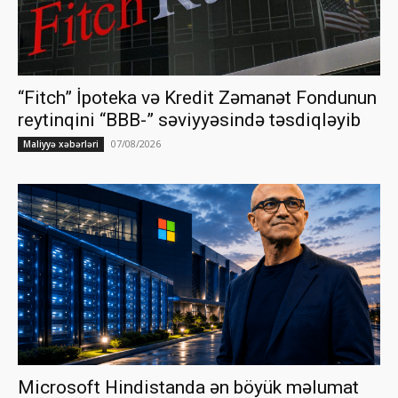
“Fitch” İpoteka və Kredit Zəmanət Fondunun
reytinqini “BBB-” səviyyəsində təsdiqləyib
07/08/2026
Maliyyə xəbərləri
Microsoft Hindistanda ən böyük məlumat