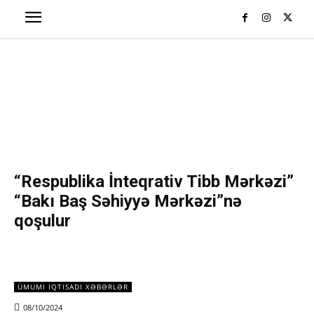
“Respublika İnteqrativ Tibb Mərkəzi”
“Bakı Baş Səhiyyə Mərkəzi”nə
qoşulur
ÜMUMI IQTISADI XƏBƏRLƏR
08/10/2024