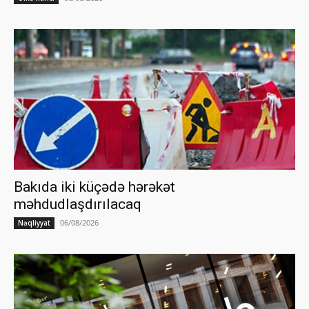
Bakıda iki küçədə hərəkət
məhdudlaşdırılacaq
06/08/2026
Nəqliyyat