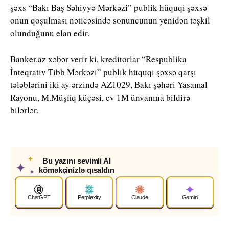
şəxs “Bakı Baş Səhiyyə Mərkəzi” publik hüquqi şəxsə
onun qoşulması nəticəsində sonuncunun yenidən təşkil
olunduğunu elan edir.
Banker.az xəbər verir ki, kreditorlar “Respublika
İnteqrativ Tibb Mərkəzi” publik hüquqi şəxsə qarşı
tələblərini iki ay ərzində AZ1029, Bakı şəhəri Yasamal
Rayonu, M.Müşfiq küçəsi, ev 1M ünvanına bildirə
bilərlər.
✦
Bu yazını sevimli AI
✦
köməkçinizlə qısaldın
✦
ChatGPT
Perplexity
Claude
Gemini