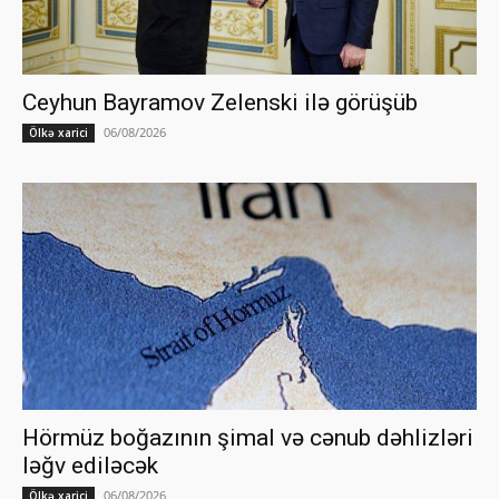
Ceyhun Bayramov Zelenski ilə görüşüb
06/08/2026
Ölkə xarici
Hörmüz boğazının şimal və cənub dəhlizləri
ləğv ediləcək
06/08/2026
Ölkə xarici