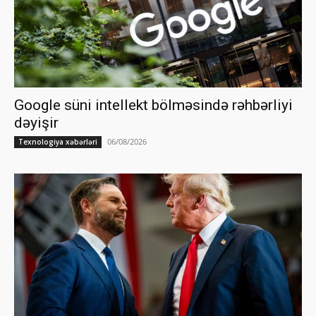
Google süni intellekt bölməsində rəhbərliyi
dəyişir
06/08/2026
Texnologiya xəbərləri