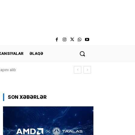
KANSIYALAR
ƏLAQƏ
apını alıb
SON XƏBƏRLƏR