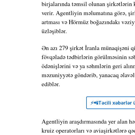
birjalarında təmsil olunan şirkətlərin
verir. Agentliyin məlumatına görə, şir
artması və Hörmüz boğazındakı vəziyy
üzləşiblər.
Ən azı 279 şirkət İranla münaqişəni q
fövqəladə tədbirlərin görülməsinin səb
ödənişlərini və ya səhmlərin geri alı
məzuniyyətə göndərib, yanacaq əlavələ
ediblər.
⚡️📲Təcili xəbərlə
Agentliyin araşdırmasında yer alan hə
kruiz operatorları və aviaşirkətlərə 