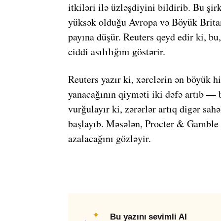
itkiləri ilə üzləşdiyini bildirib. Bu şi
yüksək olduğu Avropa və Böyük Britani
payına düşür. Reuters qeyd edir ki, b
ciddi asılılığını göstərir.
Reuters yazır ki, xərclərin ən böyük hi
yanacağının qiyməti iki dəfə artıb — b
vurğulayır ki, zərərlər artıq digər sah
başlayıb. Məsələn,
Procter & Gamble
azalacağını gözləyir.
✦
Bu yazını sevimli AI