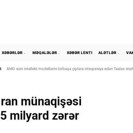
XƏBƏRLƏR
MƏQALƏLƏR
XƏBƏR LENTI
ALƏTLƏR
VA
:
AMD süni intellekt modellərini birbaşa çiplərə inteqrasiya edən Taalas start
İran münaqişəsi
5 milyard zərər