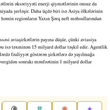
rkətlərin əksəriyyəti enerji qiymətlərinin onsuz da
yada yerləşir. Daha üçdə biri isə Asiya ölkələrinin
u, həmin regionların Yaxın Şərq neft məhsullarından
ssəsi aviaşirkətlərin payına düşür, çünki aviasiya
u isə təxminən 15 milyard dollar təşkil edir. Agentlik
ələrdə fəaliyyət göstərən şirkətlərə də yayılmağa
vergidən sonrakı mənfəətinin 1 milyard dollar