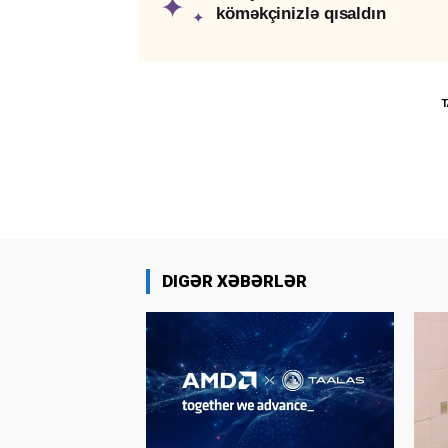
✦
köməkçinizlə qısaldın
✦
T
DIGƏR XƏBƏRLƏR