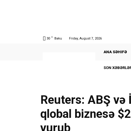
C
30
Baku
Friday, August 7, 2026
ANA SƏHIFƏ
SON XƏBƏRLƏR
Reuters: ABŞ və 
qlobal biznesə $2
vurub