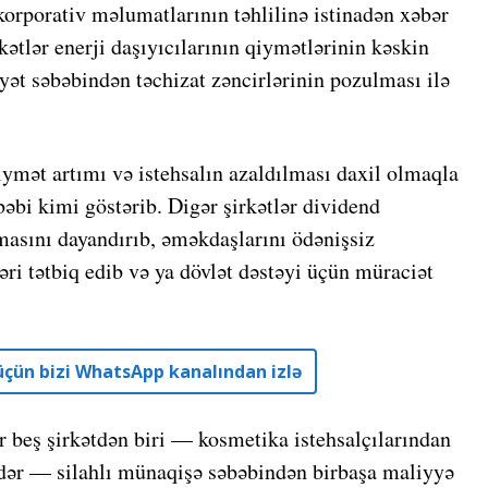
 korporativ məlumatlarının təhlilinə istinadən xəbər
kətlər enerji daşıyıcılarının qiymətlərinin kəskin
ət səbəbindən təchizat zəncirlərinin pozulması ilə
iymət artımı və istehsalın azaldılması daxil olmaqla
əbi kimi göstərib. Digər şirkətlər dividend
nmasını dayandırıb, əməkdaşlarını ödənişsiz
ri tətbiq edib və ya dövlət dəstəyi üçün müraciət
r üçün bizi WhatsApp kanalından izlə
r beş şirkətdən biri — kosmetika istehsalçılarından
qədər — silahlı münaqişə səbəbindən birbaşa maliyyə