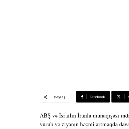
Facebook
Paylaş
ABŞ və İsrailin İranla münaqişəsi ind
vurub və ziyanın həcmi artmaqda dav