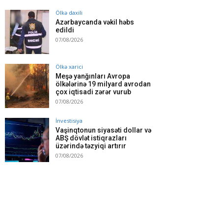
Ölkə daxili
Azərbaycanda vəkil həbs
edildi
07/08/2026
Ölkə xarici
Meşə yanğınları Avropa
ölkələrinə 19 milyard avrodan
çox iqtisadi zərər vurub
07/08/2026
İnvestisiya
Vaşinqtonun siyasəti dollar və
ABŞ dövlət istiqrazları
üzərində təzyiqi artırır
07/08/2026