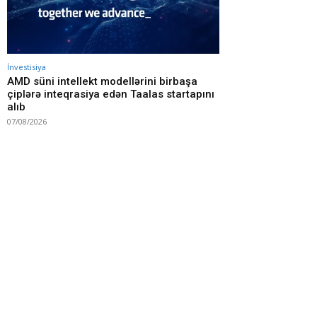
İnvestisiya
AMD süni intellekt modellərini birbaşa
çiplərə inteqrasiya edən Taalas startapını
alıb
07/08/2026