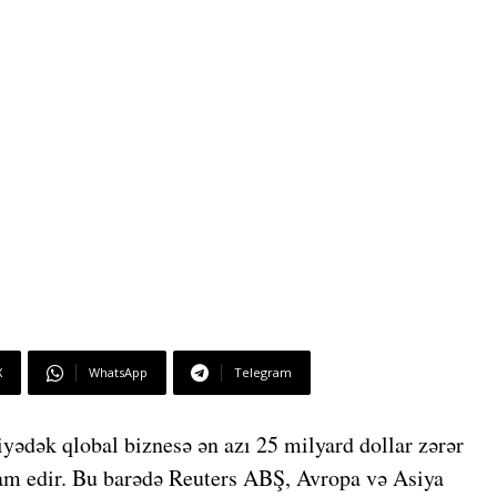
X
WhatsApp
Telegram
iyədək qlobal biznesə ən azı 25 milyard dollar zərər
am edir. Bu barədə
Reuters
ABŞ, Avropa və Asiya