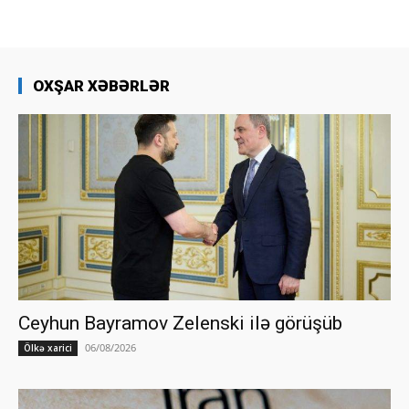
OXŞAR XƏBƏRLƏR
Ceyhun Bayramov Zelenski ilə görüşüb
06/08/2026
Ölkə xarici