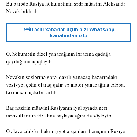
Bu barədə Rusiya hökumətinin sədr müavini Aleksandr
Novak bildirib.
⚡️📲Təcili xəbərlər üçün bizi WhatsApp
kanalından izlə
O, hökumətin dizel yanacağının ixracına qadağa
qoyduğunu açıqlayıb.
Novakın sözlərinə görə, daxili yanacaq bazarındakı
vəziyyət çətin olaraq qalır və motor yanacağına tələbat
təxminən üçdə bir artıb.
Baş nazirin müavini Rusiyanın iyul ayında neft
məhsullarının idxalına başlayacağını da söyləyib.
O əlavə edib ki, hakimiyyət orqanları, həmçinin Rusiya