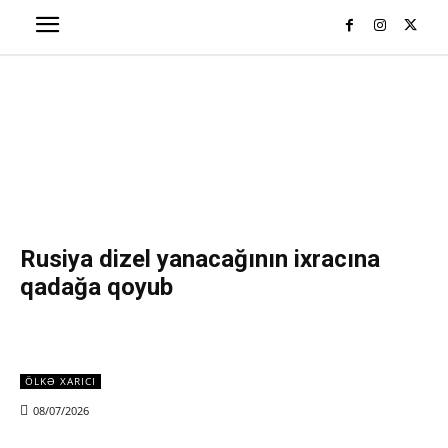
Rusiya dizel yanacağının ixracına
qadağa qoyub
ÖLKƏ XARICI
08/07/2026