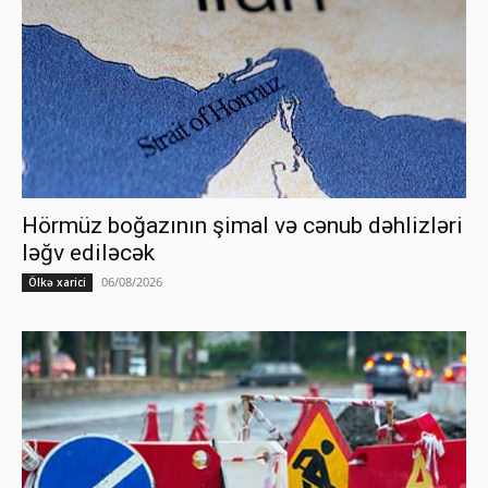
Hörmüz boğazının şimal və cənub dəhlizləri
ləğv ediləcək
06/08/2026
Ölkə xarici