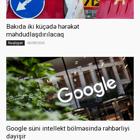
Bakıda iki küçədə hərəkət
məhdudlaşdırılacaq
06/08/2026
Nəqliyyat
Google süni intellekt bölməsində rəhbərliyi
dəyişir