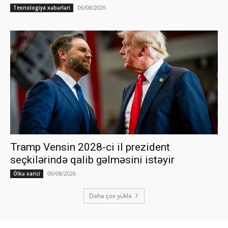
06/08/2026
Texnologiya xəbərləri
Tramp Vensin 2028-ci il prezident
seçkilərində qalib gəlməsini istəyir
06/08/2026
Ölkə xarici
Daha çox yüklə