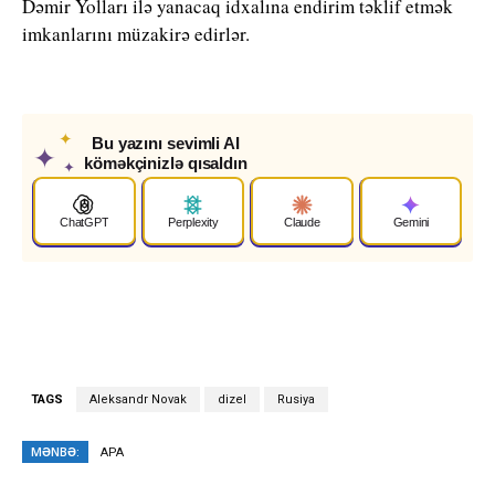
Dəmir Yolları ilə yanacaq idxalına endirim təklif etmək
imkanlarını müzakirə edirlər.
✦
Bu yazını sevimli AI
✦
köməkçinizlə qısaldın
✦
ChatGPT
Perplexity
Claude
Gemini
TAGS
Aleksandr Novak
dizel
Rusiya
MƏNBƏ:
APA