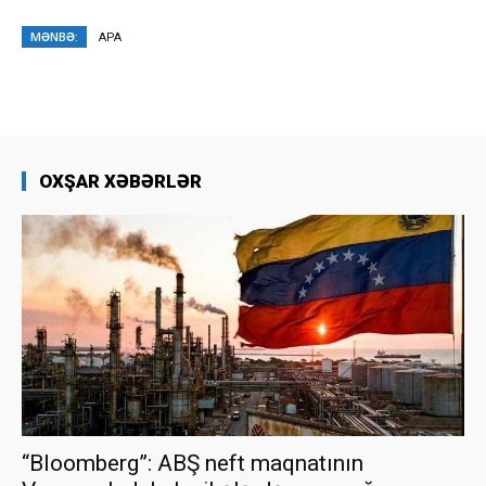
MƏNBƏ:
APA
OXŞAR XƏBƏRLƏR
“Bloomberg”: ABŞ neft maqnatının