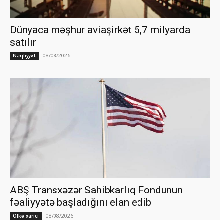
Dünyaca məşhur aviaşirkət 5,7 milyarda
satılır
08/08/2026
Nəqliyyat
ABŞ Transxəzər Sahibkarlıq Fondunun
fəaliyyətə başladığını elan edib
08/08/2026
Ölkə xarici