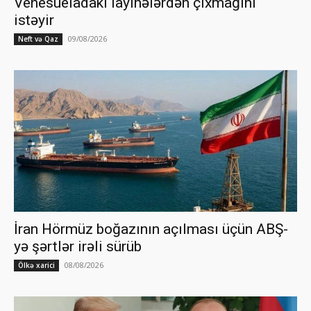
Venesueladakı layihələrdən çıxmağını
istəyir
09/08/2026
Neft və Qaz
İran Hörmüz boğazının açılması üçün ABŞ-
yə şərtlər irəli sürüb
08/08/2026
Ölkə xarici