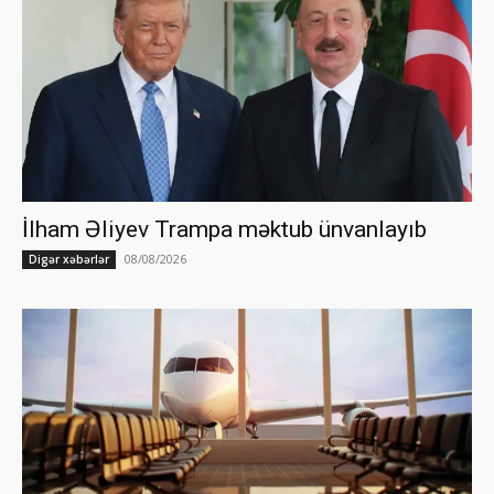
İlham Əliyev Trampa məktub ünvanlayıb
08/08/2026
Digər xəbərlər