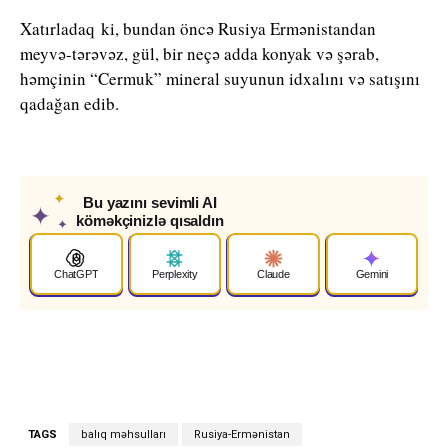
Xatırladaq ki, bundan öncə Rusiya Ermənistandan
meyvə-tərəvəz, gül, bir neçə adda konyak və şərab,
həmçinin “Cermuk” mineral suyunun idxalını və satışını
qadağan edib.
✦
Bu yazını sevimli AI
✦
köməkçinizlə qısaldın
✦
ChatGPT
Perplexity
Claude
Gemini
TAGS
balıq məhsulları
Rusiya-Ermənistan