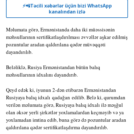
⚡️📲Təcili xəbərlər üçün bizi WhatsApp
kanalından izlə
Məlumata görə, Ermənistanda daha iki müəssisənin
məhsullarının sertifikatlaşdırılması əvvəllər aşkar edilmiş
pozuntular aradan qaldırılana qədər müvəqqəti
dayandırılıb.
Beləliklə, Rusiya Ermənistandan bütün balıq
məhsullarının idxalını dayandırıb.
Qeyd edək ki, iyunun 2-dən etibarən Ermənistandan
Rusiyaya balıq idxalı qadağan edilib. Belə ki, qurumdan
verilən məlumata görə, Rusiyaya balıq idxalı ilə məşğul
olan əksər yerli şirkətlər yoxlamalardan keçməyib və ya
yoxlamadan imtina edib, buna görə də pozuntular aradan
qaldırılana qədər sertifikatlaşdırma dayandırılıb.