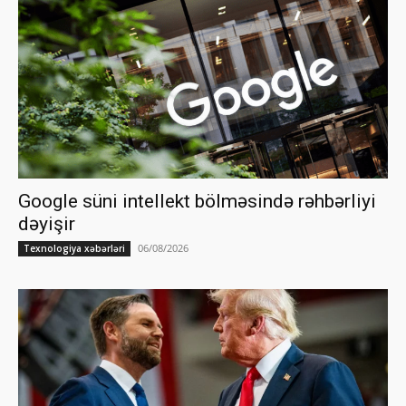
Google süni intellekt bölməsində rəhbərliyi
dəyişir
06/08/2026
Texnologiya xəbərləri