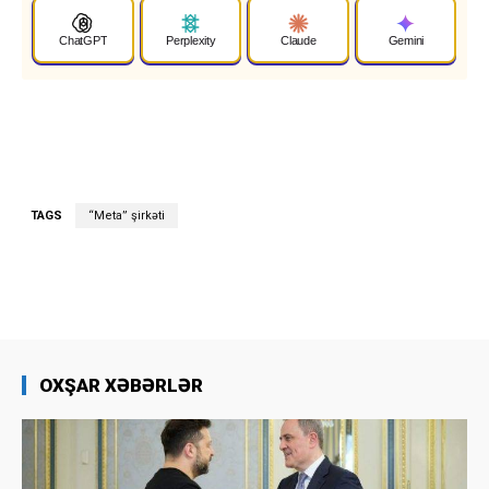
ChatGPT
Perplexity
Claude
Gemini
TAGS
“Meta” şirkəti
OXŞAR XƏBƏRLƏR