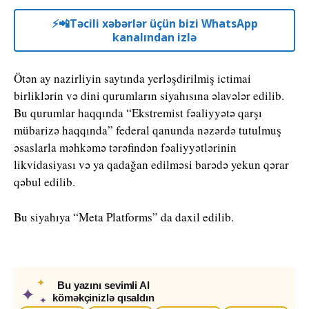
⚡️📲Təcili xəbərlər üçün bizi WhatsApp
kanalından izlə
Ötən ay nazirliyin saytında yerləşdirilmiş ictimai
birliklərin və dini qurumların siyahısına əlavələr edilib.
Bu qurumlar haqqında “Ekstremist fəaliyyətə qarşı
mübarizə haqqında” federal qanunda nəzərdə tutulmuş
əsaslarla məhkəmə tərəfindən fəaliyyətlərinin
likvidasiyası və ya qadağan edilməsi barədə yekun qərar
qəbul edilib.
Bu siyahıya “Meta Platforms” da daxil edilib.
✦
Bu yazını sevimli AI
✦
köməkçinizlə qısaldın
✦