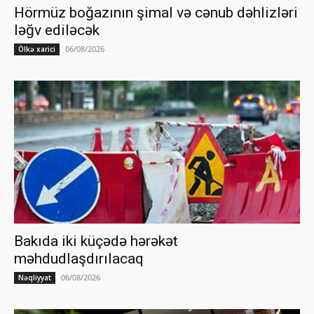
Hörmüz boğazının şimal və cənub dəhlizləri
ləğv ediləcək
06/08/2026
Ölkə xarici
Bakıda iki küçədə hərəkət
məhdudlaşdırılacaq
06/08/2026
Nəqliyyat