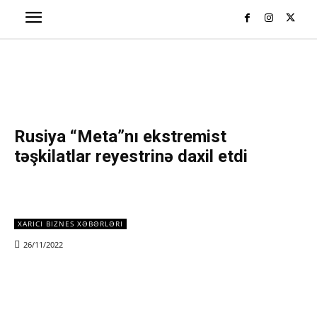
Rusiya “Meta”nı ekstremist
təşkilatlar reyestrinə daxil etdi
XARICI BIZNES XƏBƏRLƏRI
26/11/2022