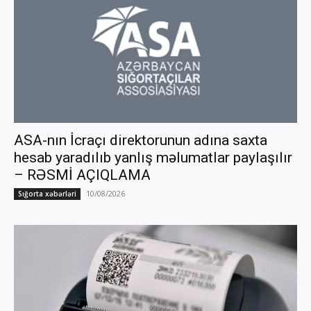
ASA-nın İcraçı direktorunun adına saxta
hesab yaradılıb yanlış məlumatlar paylaşılır
– RƏSMİ AÇIQLAMA
10/08/2026
Sığorta xəbərləri