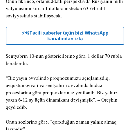
Onun fikrincə, ortamüddətli perspektivdə Rusiyanın milli
valyutasının kursu 1 dollara nisbətən 63-64 rubl
səviyyəsində stabilləşəcək.
⚡️📲Təcili xəbərlər üçün bizi WhatsApp
kanalından izlə
Sentyabrın 10-nun göstəricilərinə görə, 1 dollar 70 rubla
bərabərdir.
“Biz yayın əvvəlində proqnozumuzu açıqlamışdıq,
avqustun əvvəli və sentyabrın əvvəlində büdcə
proseslərinə görə proqnozlarımız yenilənib. Biz yalnız
yaxın 6-12 ay üçün dinamikanı dəyişmişik”, – Oreşkin
qeyd edib.
Onun sözlərinə görə, “qorxduğun zaman yalnız almaq
lazımdır”.