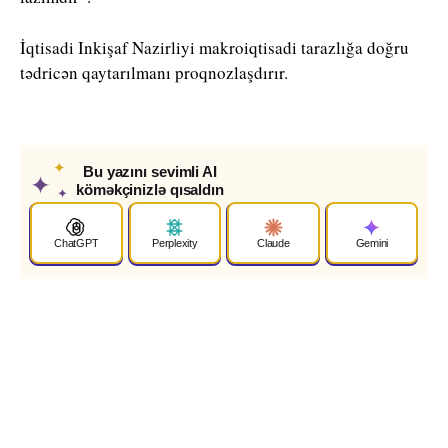
İqtisadi Inkişaf Nazirliyi makroiqtisadi tarazlığa doğru
tədricən qaytarılmanı proqnozlaşdırır.
✦
Bu yazını sevimli AI
✦
köməkçinizlə qısaldın
✦
ChatGPT
Perplexity
Claude
Gemini