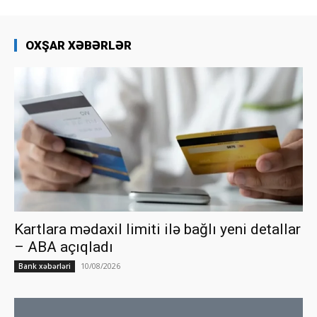
OXŞAR XƏBƏRLƏR
Kartlara mədaxil limiti ilə bağlı yeni detallar
– ABA açıqladı
10/08/2026
Bank xəbərləri