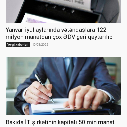
Yanvar-iyul aylarında vətəndaşlara 122
milyon manatdan çox ƏDV geri qaytarılıb
10/08/2026
Vergi xəbərləri
Bakıda İT şirkətinin kapitalı 50 min manat