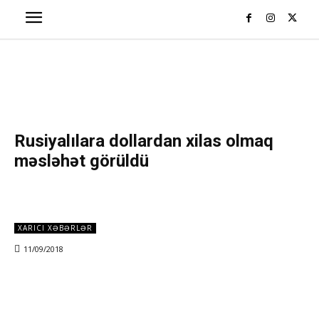
Rusiyalılara dollardan xilas olmaq
məsləhət görüldü
XARICI XƏBƏRLƏR
11/09/2018