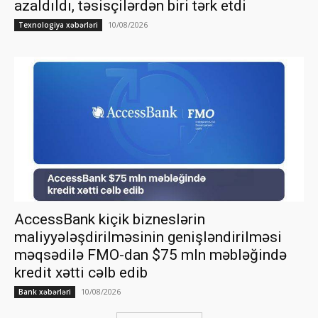
azaldıldı, təsisçilərdən biri tərk etdi
10/08/2026
Texnologiya xəbərləri
AccessBank kiçik bizneslərin
maliyyələşdirilməsinin genişləndirilməsi
məqsədilə FMO-dan $75 mln məbləğində
kredit xətti cəlb edib
10/08/2026
Bank xəbərləri