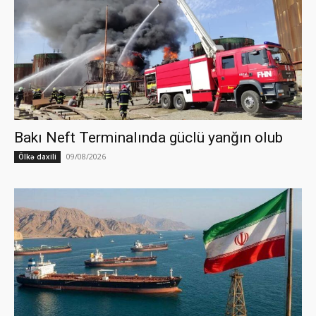
Bakı Neft Terminalında güclü yanğın olub
09/08/2026
Ölkə daxili