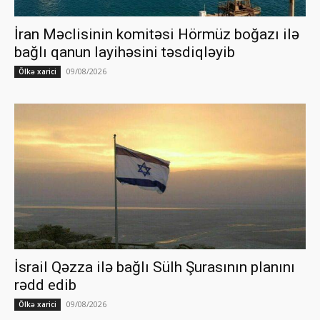
İran Məclisinin komitəsi Hörmüz boğazı ilə
bağlı qanun layihəsini təsdiqləyib
09/08/2026
Ölkə xarici
İsrail Qəzza ilə bağlı Sülh Şurasının planını
rədd edib
09/08/2026
Ölkə xarici