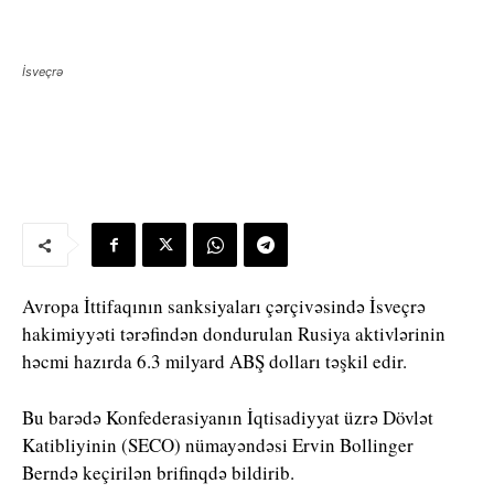
İsveçrə
Avropa İttifaqının sanksiyaları çərçivəsində İsveçrə
hakimiyyəti tərəfindən dondurulan Rusiya aktivlərinin
həcmi hazırda 6.3 milyard ABŞ dolları təşkil edir.
Bu barədə Konfederasiyanın İqtisadiyyat üzrə Dövlət
Katibliyinin (SECO) nümayəndəsi Ervin Bollinger
Berndə keçirilən brifinqdə bildirib.