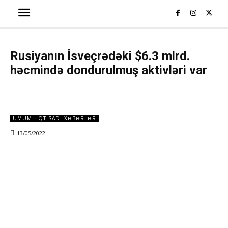
Rusiyanın İsveçrədəki $6.3 mlrd.
həcmində dondurulmuş aktivləri var
ÜMUMI IQTISADI XƏBƏRLƏR
13/05/2022