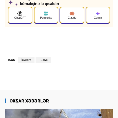
✦
köməkçinizlə qısaldın
✦
ChatGPT
Perplexity
Claude
Gemini
TAGS
İsveçrə
Rusiya
OXŞAR XƏBƏRLƏR