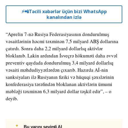
⚡️📲Təcili xəbərlər üçün bizi WhatsApp
kanalından izlə
“Aprelin 7-nə Rusiya Federasiyasının dondurulmuş
vəsaitlərinin həcmi təxminən 7,5 milyard ABŞ dollarına
çatırdı. Sonra daha 2,2 milyard dollarlıq aktivlər
bloklanıb. Lakin ardından İsveçrə hökuməti daha əvvəl
preventiv qaydada dondurulmuş 3,4 milyard dollarlıq
vəsaiti məhdudiyyətlərdən çıxarıb. Hazırda Aİ-nin
sanksiyaları ilə Rusiyanın fiziki və hüquqi şəxslərinin
konfederasiya tərəfindən bloklanan aktivlərin ümumi
məbləği təxminən 6,3 milyard dollar təşkil edir”, – o
deyib.
✦
Bu yazını sevimli AI