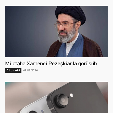
Müctəba Xamenei Pezeşkianla görüşüb
09/08/2026
Ölkə xarici