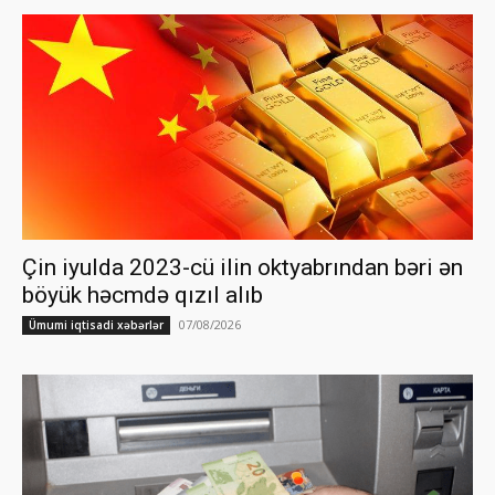
Çin iyulda 2023-cü ilin oktyabrından bəri ən
böyük həcmdə qızıl alıb
07/08/2026
Ümumi iqtisadi xəbərlər