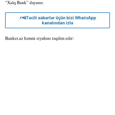
“Xalq Bank” dayanır.
⚡️📲Təcili xəbərlər üçün bizi WhatsApp
kanalından izlə
Banker.az həmin siyahını təqdim edir: