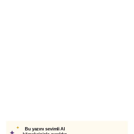
✦
Bu yazını sevimli AI
✦