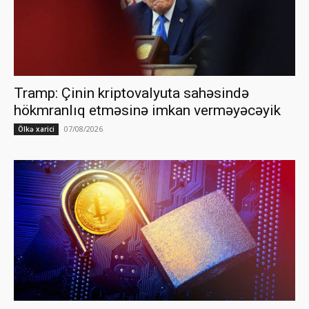
Tramp: Çinin kriptovalyuta sahəsində
hökmranlıq etməsinə imkan verməyəcəyik
07/08/2026
Ölkə xarici