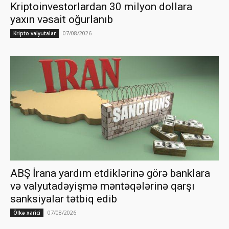
Kriptoinvestorlardan 30 milyon dollara
yaxın vəsait oğurlanıb
07/08/2026
Kripto valyutalar
ABŞ İrana yardım etdiklərinə görə banklara
və valyutadəyişmə məntəqələrinə qarşı
sanksiyalar tətbiq edib
07/08/2026
Ölkə xarici