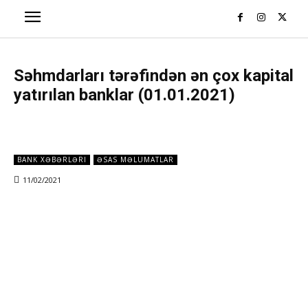
Səhmdarları tərəfindən ən çox kapital
yatırılan banklar (01.01.2021)
BANK XƏBƏRLƏRI
ƏSAS MƏLUMATLAR
11/02/2021