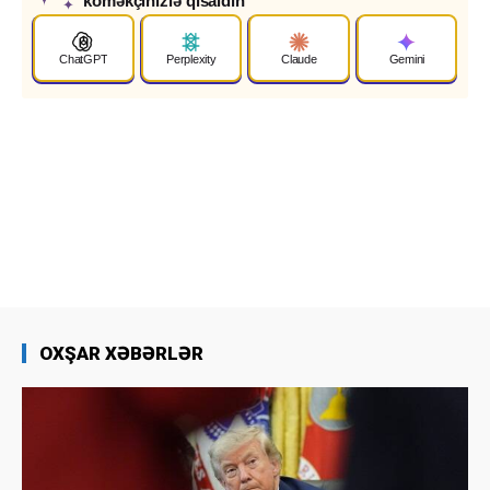
köməkçinizlə qısaldın
✦
ChatGPT
Perplexity
Claude
Gemini
OXŞAR XƏBƏRLƏR