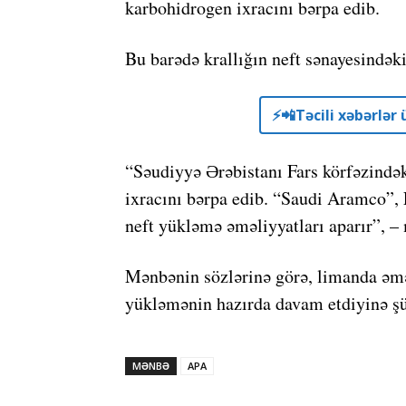
karbohidrogen ixracını bərpa edib.
Bu barədə krallığın neft sənayesində
⚡️📲Təcili xəbərlə
“Səudiyyə Ərəbistanı Fars körfəzindək
ixracını bərpa edib. “Saudi Aramco”, 
neft yükləmə əməliyyatları aparır”, – 
Mənbənin sözlərinə görə, limanda əməl
yükləmənin hazırda davam etdiyinə ş
MƏNBƏ
APA