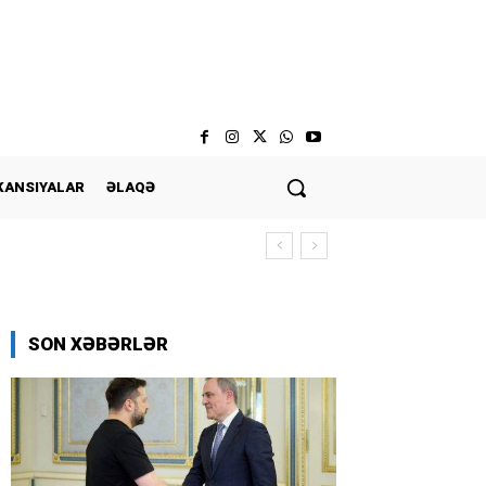
KANSIYALAR
ƏLAQƏ
SON XƏBƏRLƏR