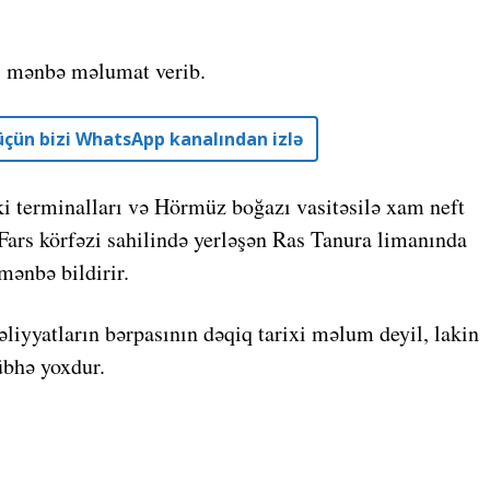
ki mənbə məlumat verib.
r üçün bizi WhatsApp kanalından izlə
i terminalları və Hörmüz boğazı vasitəsilə xam neft
Fars körfəzi sahilində yerləşən Ras Tanura limanında
mənbə bildirir.
iyyatların bərpasının dəqiq tarixi məlum deyil, lakin
übhə yoxdur.