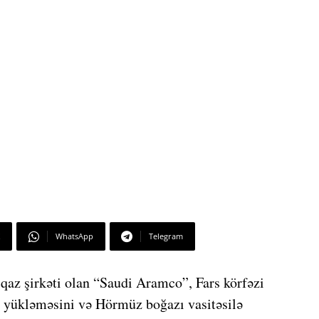
WhatsApp
Telegram
 qaz şirkəti olan “Saudi Aramco”, Fars körfəzi
t yükləməsini və Hörmüz boğazı vasitəsilə