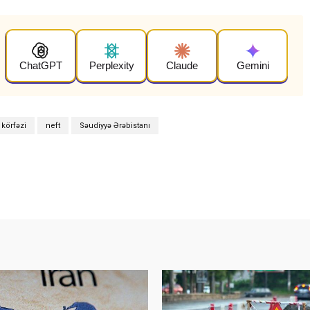
ChatGPT
Perplexity
Claude
Gemini
 körfəzi
neft
Səudiyyə Ərəbistanı