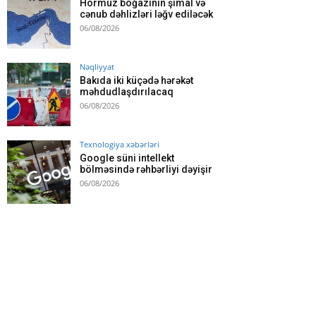
Hörmüz boğazının şimal və
cənub dəhlizləri ləğv ediləcək
06/08/2026
Nəqliyyat
Bakıda iki küçədə hərəkət
məhdudlaşdırılacaq
06/08/2026
Texnologiya xəbərləri
Google süni intellekt
bölməsində rəhbərliyi dəyişir
06/08/2026