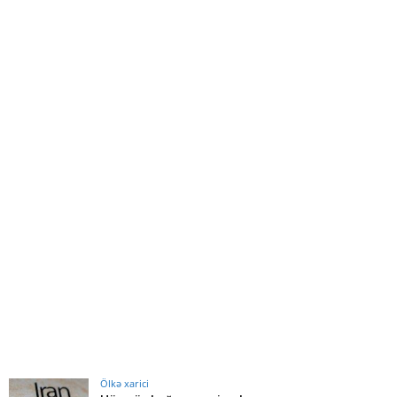
Ölkə xarici