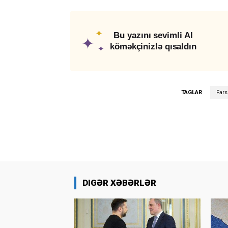
✦
Bu yazını sevimli AI
✦
köməkçinizlə qısaldın
✦
TAGLAR
Fars
DIGƏR XƏBƏRLƏR