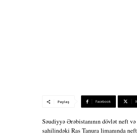
Facebook
X
Paylaş
Səudiyyə Ərəbistanının dövlət neft və
sahilindəki Ras Tanura limanında nef