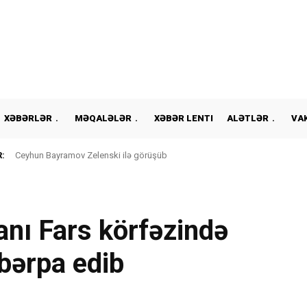
XƏBƏRLƏR
MƏQALƏLƏR
XƏBƏR LENTI
ALƏTLƏR
VA
:
Ceyhun Bayramov Zelenski ilə görüşüb
anı Fars körfəzində
bərpa edib