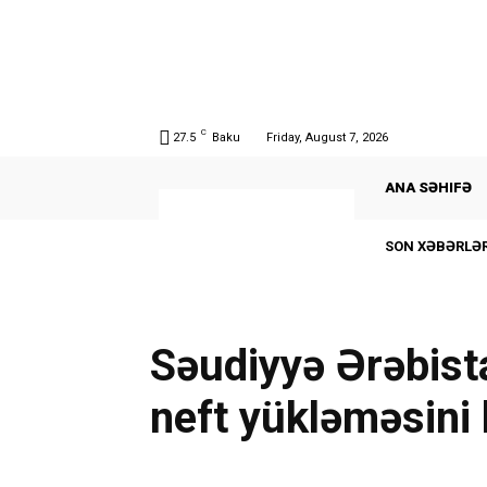
C
27.5
Baku
Friday, August 7, 2026
ANA SƏHIFƏ
SON XƏBƏRLƏR
Səudiyyə Ərəbist
neft yükləməsini 