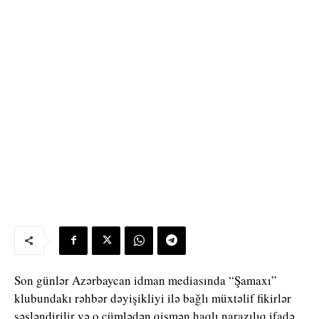
Son günlər Azərbaycan idman mediasında “Şamaxı”
klubundakı rəhbər dəyişikliyi ilə bağlı müxtəlif fikirlər
səsləndirilir və o cümlədən qismən haqlı narazılıq ifadə