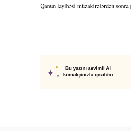
Qanun layihəsi müzakirələrdən sonra p
✦
Bu yazını sevimli AI
✦
köməkçinizlə qısaldın
✦