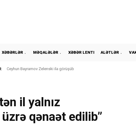
XƏBƏRLƏR
MƏQALƏLƏR
XƏBƏR LENTI
ALƏTLƏR
VA
:
Ceyhun Bayramov Zelenski ilə görüşüb
ən il yalnız
üzrə qənaət edilib”