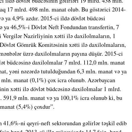
i ildə dövlət büdcəsinin gəlirləri 19 mlrd. 438 mln.
aq 17 mlrd. 498 mln. manat olub. Bu göstərici 2014-
ə ya 4,9% azdır. 2015-ci ildə dövlət büdcəsi
və ya 46,5%-i Dövlət Neft Fondundan transfertin, 7
Vergilər Nazirliyinin xətti ilə daxilolmaların, 1
Dövlət Gömrük Komitəsinin xətti ilə daxilolmaların,
mənbələr üzrə daxilolmaların payına düşür. 2015-ci
övlət büdcəsinə daxilolmalar 7 mlrd. 112,0 mln. manat
nat, yəni nəzərdə tutulduğundan 6,3 mln. manat və ya
6 mln. manat (0,1%) çox icra olunub. Azərbaycan
in xətti ilə dövlət büdcəsinə daxilolmalar 1 mlrd.
. 591,9 mln. manat və ya 100,1% icra olunub ki, bu
 manat (5,4%) çoxdur”.
in 41,6%-ni qeyri-neft sektorundan gəlirlər təşkil edib
 faiz-bənd, 2013-cü illə müqayisədə 14,7 faiz- bənd