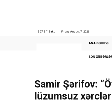
C
27.5
Baku
Friday, August 7, 2026
ANA SƏHIFƏ
SON XƏBƏRLƏR
Samir Şərifov: “Öt
lüzumsuz xərclər 