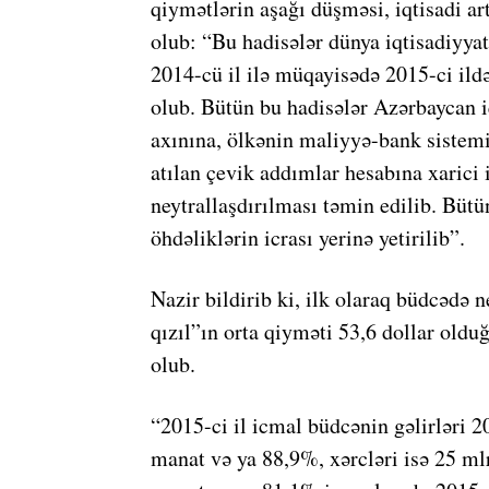
qiymətlərin aşağı düşməsi, iqtisadi ar
olub: “Bu hadisələr dünya iqtisadiyyat
2014-cü il ilə müqayisədə 2015-ci ild
olub. Bütün bu hadisələr Azərbaycan iq
axınına, ölkənin maliyyə-bank sistemin
atılan çevik addımlar hesabına xarici 
neytrallaşdırılması təmin edilib. Bütü
öhdəliklərin icrası yerinə yetirilib”.
Nazir bildirib ki, ilk olaraq büdcədə 
qızıl”ın orta qiyməti 53,6 dollar old
olub.
“2015-ci il icmal büdcənin gəlirləri 
manat və ya 88,9%, xərcləri isə 25 m