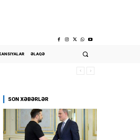
KANSIYALAR
ƏLAQƏ
SON XƏBƏRLƏR