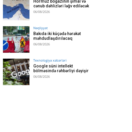
Hörmüz boğazının şimal və
cənub dəhlizləri ləğv ediləcək
06/08/2026
Nəqliyyat
Bakıda iki küçədə hərəkət
məhdudlaşdırılacaq
06/08/2026
Texnologiya xəbərləri
Google süni intellekt
bölməsində rəhbərliyi dəyişir
06/08/2026