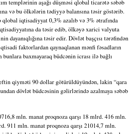
tım templərinin aşağı düşməsi qlobal ticarətə səbəb
ına və bu ölkələrin tədiyyə balansına təsir göstərib.
ə qlobal iqtisadiyyat 0,3% azalıb və 3% ətrafında
tisadiyyatına da təsir edib, ölkəyə xarici valyuta
in dayanıqlığına təsir edir. Dövlət başçısı tərəfindən
iqtisadi faktorlardan qaynaqlanan mənfi fəsadların
n bunlara baxmayaraq büdcənin icrası ilə bağlı
neftin qiyməti 90 dollar götürüldüyündən, lakin “qara
uğundan dövlət büdcəsinin gəlirlərində azalmaya səbəb
20716,8 mln. manat proqnoza qarşı 18 mlrd. 416 mln.
lrd. 911 mln. manat proqnoza qarşı 21014,7 mln.