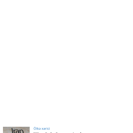
Ölkə xarici