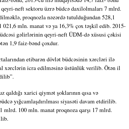
 qeyri-neft sektoru üzrə büdcə daxilolmaları 7 mlrd.
dilməklə, proqnozla nəzərdə tutulduğundan 528,1
1 021,6 mln. manat və ya 16,3% çox təşkil edib. 2015-
 büdcəsi gəlirlərinin qeyri-neft ÜDM-də xüsusi çəkisi
ətən 1,9 faiz-bənd çoxdur.
ortalarından etibarən dövlət büdcəsinin xərcləri ilə
al xərclərin icra edilməsinə üstünlük verilib. Ötən il
ilib”.
uz qaldığı xarici qiymət şoklarının qısa və
büdcə yığcamlaşdırılması siyasəti davam etdirilib.
 21 mlrd. 100 mln. manat proqnoza qarşı 17 mlrd.
lib.