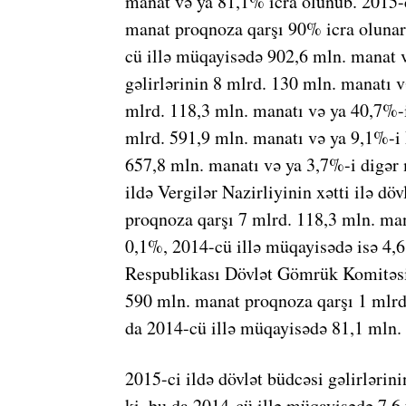
manat və ya 81,1% icra olunub. 2015-c
manat proqnoza qarşı 90% icra olunar
cü illə müqayisədə 902,6 mln. manat v
gəlirlərinin 8 mlrd. 130 mln. manatı 
mlrd. 118,3 mln. manatı və ya 40,7%-i 
mlrd. 591,9 mln. manatı və ya 9,1%-i 
657,8 mln. manatı və ya 3,7%-i digər 
ildə Vergilər Nazirliyinin xətti ilə d
proqnoza qarşı 7 mlrd. 118,3 mln. ma
0,1%, 2014-cü illə müqayisədə isə 4,
Respublikası Dövlət Gömrük Komitəsin
590 mln. manat proqnoza qarşı 1 mlrd
da 2014-cü illə müqayisədə 81,1 mln.
2015-ci ildə dövlət büdcəsi gəlirlərin
ki, bu da 2014-cü illə müqayisədə 7,6