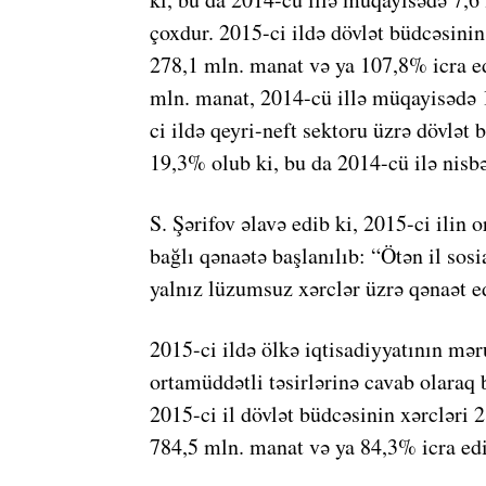
çoxdur. 2015-ci ildə dövlət büdcəsinin
278,1 mln. manat və ya 107,8% icra e
mln. manat, 2014-cü illə müqayisədə 
ci ildə qeyri-neft sektoru üzrə dövlət
19,3% olub ki, bu da 2014-cü ilə nisb
S. Şərifov əlavə edib ki, 2015-ci ilin 
bağlı qənaətə başlanılıb: “Ötən il sosi
yalnız lüzumsuz xərclər üzrə qənaət ed
2015-ci ildə ölkə iqtisadiyyatının mər
ortamüddətli təsirlərinə cavab olaraq 
2015-ci il dövlət büdcəsinin xərcləri
784,5 mln. manat və ya 84,3% icra edi