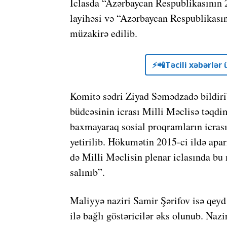
İclasda “Azərbaycan Respublikasının 2
layihəsi və “Azərbaycan Respublikasını
müzakirə edilib.
⚡️📲Təcili xəbərlə
Komitə sədri Ziyad Səmədzadə bildirib
büdcəsinin icrası Milli Məclisə təqdi
baxmayaraq sosial proqramların icrası
yetirilib. Hökumətin 2015-ci ildə apa
də Milli Məclisin plenar iclasında bu
salınıb”.
Maliyyə naziri Samir Şərifov isə qeyd
ilə bağlı göstəricilər əks olunub. Na