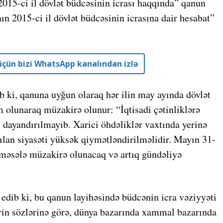
015-ci il dövlət büdcəsinin icrası haqqında” qanun
n 2015-ci il dövlət büdcəsinin icrasına dair hesabat”
r üçün bizi WhatsApp kanalından izlə
 ki, qanuna uyğun olaraq hər ilin may ayında dövlət
m olunaraq müzakirə olunur: “İqtisadi çətinliklərə
 dayandırılmayıb. Xarici öhdəliklər vaxtında yerinə
rılan siyasəti yüksək qiymətləndirilməlidir. Mayın 31-
 məsələ müzakirə olunacaq və artıq gündəliyə
 edib ki, bu qanun layihəsində büdcənin icra vəziyyəti
zirin sözlərinə görə, dünya bazarında xammal bazarında