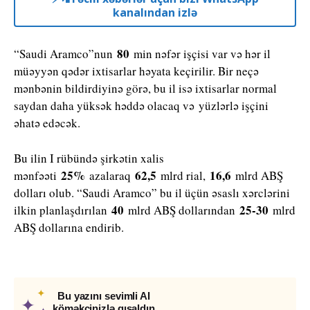
kanalından izlə
80
“Saudi Aramco”nun
min nəfər işçisi var və hər il
müəyyən qədər ixtisarlar həyata keçirilir. Bir neçə
mənbənin bildirdiyinə görə, bu il isə ixtisarlar normal
saydan daha yüksək həddə olacaq və yüzlərlə işçini
əhatə edəcək.
Bu ilin I rübündə şirkətin xalis
25%
62,5
16,6
mənfəəti
azalaraq
mlrd rial,
mlrd ABŞ
dolları olub. “Saudi Aramco” bu il üçün əsaslı xərclərini
40
25-30
ilkin planlaşdırılan
mlrd ABŞ dollarından
mlrd
ABŞ dollarına endirib.
✦
Bu yazını sevimli AI
✦
köməkçinizlə qısaldın