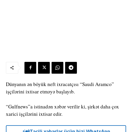
Dünyanın ən böyük neft ixracatçısı “Saudi Aramco”
işçilərini ixtisar etməyə başlayıb.
“Gulfnews”a istinadən xəbər verilir ki, şirkət daha çox
xarici işçilərini ixtisar edir.
⚡️📲Təcili xəbərlər üçün bizi WhatsApp