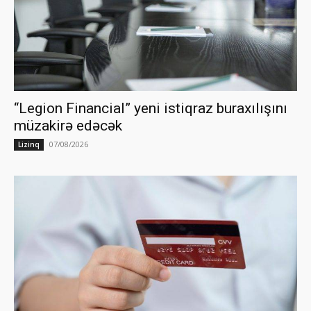
“Legion Financial” yeni istiqraz buraxılışını
müzakirə edəcək
07/08/2026
Lizinq