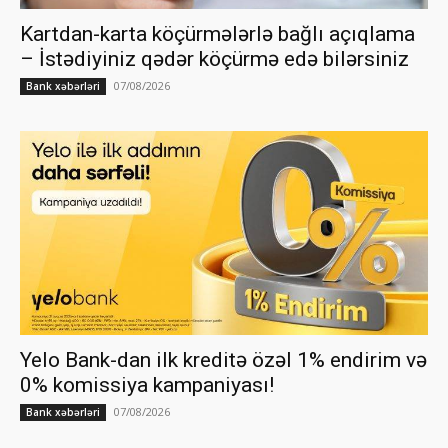
Kartdan-karta köçürmələrlə bağlı açıqlama
– İstədiyiniz qədər köçürmə edə bilərsiniz
07/08/2026
Bank xəbərləri
Yelo Bank-dan ilk kreditə özəl 1% endirim və
0% komissiya kampaniyası!
07/08/2026
Bank xəbərləri