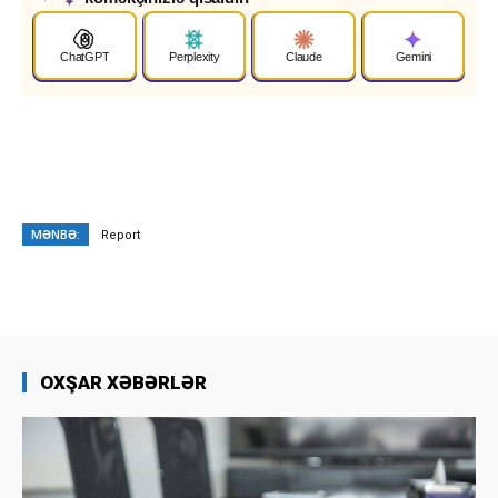
✦
ChatGPT
Perplexity
Claude
Gemini
MƏNBƏ:
Report
OXŞAR XƏBƏRLƏR