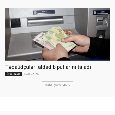
Təqaüdçüləri aldadıb pullarını taladı
07/08/2026
Ölkə daxili
Daha çox yüklə