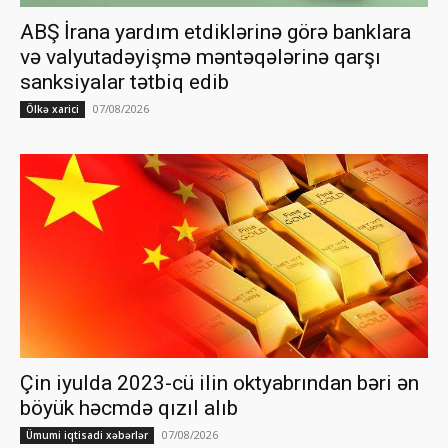
ABŞ İrana yardım etdiklərinə görə banklara
və valyutadəyişmə məntəqələrinə qarşı
sanksiyalar tətbiq edib
07/08/2026
Ölkə xarici
Çin iyulda 2023-cü ilin oktyabrından bəri ən
böyük həcmdə qızıl alıb
07/08/2026
Ümumi iqtisadi xəbərlər