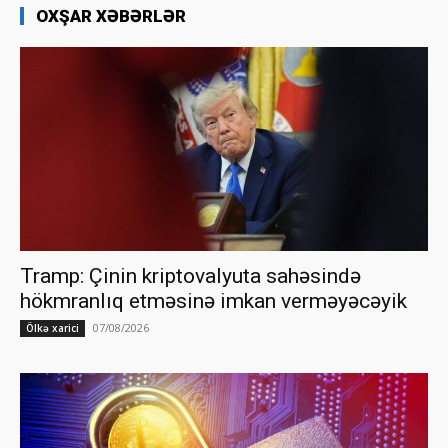
OXŞAR XƏBƏRLƏR
Tramp: Çinin kriptovalyuta sahəsində
hökmranlıq etməsinə imkan verməyəcəyik
07/08/2026
Ölkə xarici