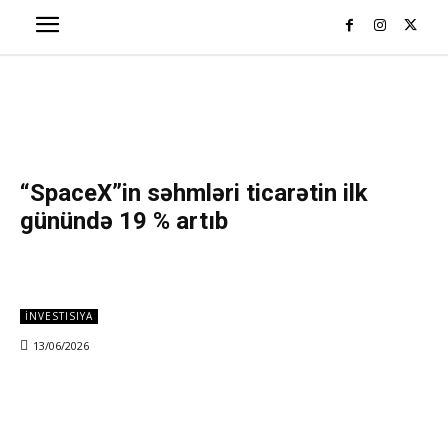
“SpaceX”in səhmləri ticarətin ilk
günündə 19 % artıb
İNVESTISIYA
13/06/2026