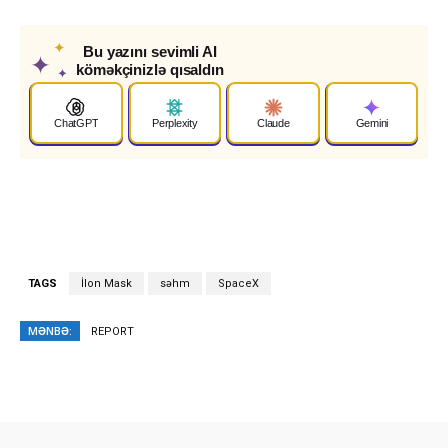
✦
Bu yazını sevimli AI
✦
köməkçinizlə qısaldın
✦
ChatGPT
Perplexity
Claude
Gemini
TAGS
İlon Mask
səhm
SpaceX
MƏNBƏ:
REPORT