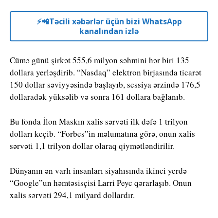
⚡️📲Təcili xəbərlər üçün bizi WhatsApp
kanalından izlə
Cümə günü şirkət 555,6 milyon səhmini hər biri 135
dollara yerləşdirib. “Nasdaq” elektron birjasında ticarət
150 dollar səviyyəsində başlayıb, sessiya ərzində 176,5
dollaradək yüksəlib və sonra 161 dollara bağlanıb.
Bu fonda İlon Maskın xalis sərvəti ilk dəfə 1 trilyon
dolları keçib. “Forbes”in məlumatına görə, onun xalis
sərvəti 1,1 trilyon dollar olaraq qiymətləndirilir.
Dünyanın ən varlı insanları siyahısında ikinci yerdə
“Google”un həmtəsisçisi Larri Peyc qərarlaşıb. Onun
xalis sərvəti 294,1 milyard dollardır.