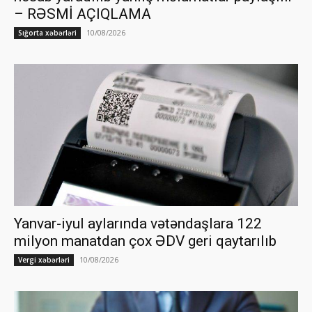
– RƏSMİ AÇIQLAMA
10/08/2026
Sığorta xəbərləri
Yanvar-iyul aylarında vətəndaşlara 122
milyon manatdan çox ƏDV geri qaytarılıb
10/08/2026
Vergi xəbərləri