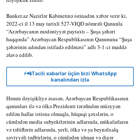
Banker.az Nazirlər Kabinetinə istinadən xəbər verir ki,
2022-ci il 13 may tarixli 527-VIQD nömrəli Qanunla
“Azərbaycanın mədəniyyət paytaxtı – Şuşa şəhəri
haqqında” Azərbaycan Respublikasının Qanununa “Şuşa
şəhərinin adından istifadə edilməsi” adlı 3-1-ci maddə
əlavə edilib.
⚡️📲Təcili xəbərlər üçün bizi WhatsApp
kanalından izlə
Həmin dəyişikliyə əsasən, Azərbaycan Respublikasının
qanunları ilə və ölkə Prezidenti tərəfindən müəyyən
edilən hallar istisna olmaqla, hüquqi şəxslərin, o
cümlədən media subyektlərinin adlarında, mükafatların
və təltiflərin adlarında, yerli, ölkə və ya beynəlxalq
səviyyəli tədbirlərin, o cümlədən idman və digər