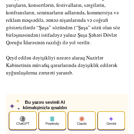
yarışların, konsertlərin, festivalların, sərgilərin,
konfransların, seminarların adlarında, kommersiya və
reklam məqsədilə, əmtəə nişanlarında və coğrafi
göstəricilərdə “Şuşa” sözündən (“Şuşa” sözü olan söz
birləşməsindən) istifadəyə yalnız Şuşa Şəhəri Dövlət
Qoruğu İdarəsinin razılığı ilə yol verilir.
Qeyd edilən dəyişikliyi nəzərə alaraq Nazirlər
Kabinetinin müvafiq qərarlarında dəyişiklik edilərək
uyğunlaşdırma zərurəti yaranıb.
✦
Bu yazını sevimli AI
✦
köməkçinizlə qısaldın
✦
ChatGPT
Perplexity
Claude
Gemini