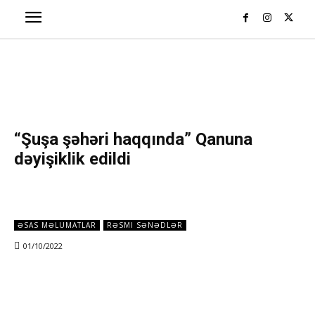
“Şuşa şəhəri haqqında” Qanuna
dəyişiklik edildi
ƏSAS MƏLUMATLAR
RƏSMI SƏNƏDLƏR
01/10/2022