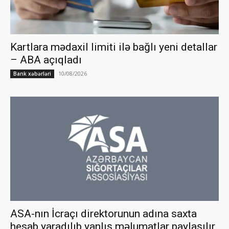
Kartlara mədaxil limiti ilə bağlı yeni detallar
– ABA açıqladı
10/08/2026
Bank xəbərləri
ASA-nın İcraçı direktorunun adına saxta
hesab yaradılıb yanlış məlumatlar paylaşılır