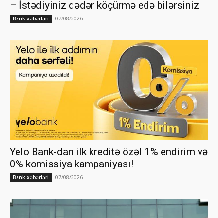
– İstədiyiniz qədər köçürmə edə bilərsiniz
07/08/2026
Bank xəbərləri
Yelo Bank-dan ilk kreditə özəl 1% endirim və
0% komissiya kampaniyası!
07/08/2026
Bank xəbərləri