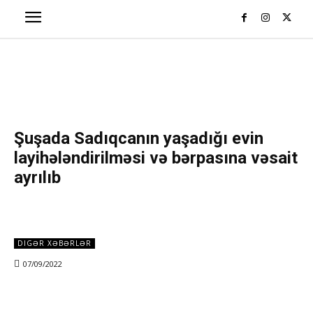
Şuşada Sadıqcanın yaşadığı evin
layihələndirilməsi və bərpasına vəsait
ayrılıb
DIGƏR XƏBƏRLƏR
07/09/2022