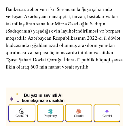
Banker.az xəbər verir ki, Sərəncamla Şuşa şəhərində
yerləşən Azərbaycan musiqiçisi, tarzən, bəstəkar və tarı
təkmilləşdirən sənətkar Mirzə Əsəd oğlu Sadıqın
(Sadıqcanın) yaşadığı evin layihələndirilməsi və bərpası
məqsədilə Azərbaycan Respublikasının 2022-ci il dövlət
büdcəsində işğaldan azad olunmuş ərazilərin yenidən
qurulması və bərpası üçün nəzərdə tutulan vəsaitdən
“Şuşa Şəhəri Dövlət Qoruğu İdarəsi” publik hüquqi şəxsə
ilkin olaraq 600 min manat vəsait ayrılıb.
✦
Bu yazını sevimli AI
✦
köməkçinizlə qısaldın
✦
ChatGPT
Perplexity
Claude
Gemini