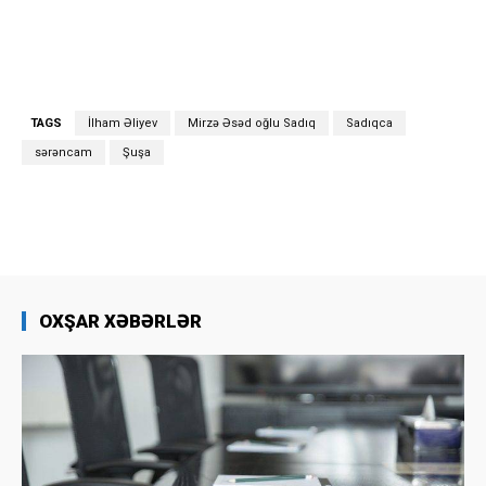
TAGS
İlham Əliyev
Mirzə Əsəd oğlu Sadıq
Sadıqca
sərəncam
Şuşa
OXŞAR XƏBƏRLƏR