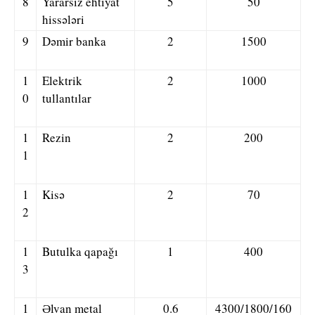
8
Yararsız ehtiyat
5
50
hissələri
9
Dəmir banka
2
1500
1
Elektrik
2
1000
0
tullantılar
1
Rezin
2
200
1
1
Kisə
2
70
2
1
Butulka qapağı
1
400
3
1
Əlvan metal
0.6
4300/1800/160