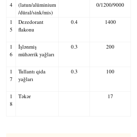
4
(latun/alüminium
0/1200/9000
/düral/sink/mis)
1
Dezedorant
0.4
1400
5
flakonu
1
İşlənmiş
0.3
200
6
mühərrik yağları
1
Tullantı qida
0.3
100
7
yağları
1
Təkər
17
8