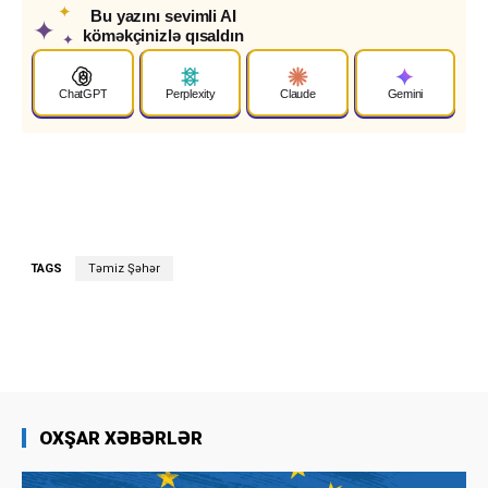
✦
Bu yazını sevimli AI
✦
köməkçinizlə qısaldın
✦
ChatGPT
Perplexity
Claude
Gemini
TAGS
Təmiz Şəhər
OXŞAR XƏBƏRLƏR