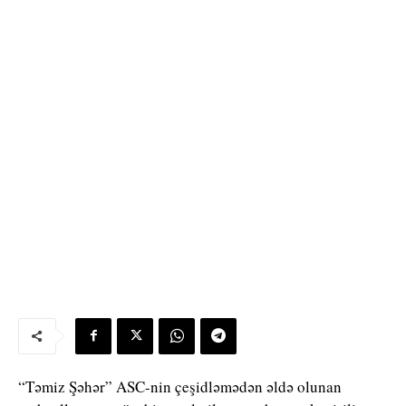
“Təmiz Şəhər” ASC-nin çeşidləmədən əldə olunan