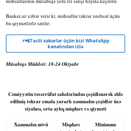
məhsullarının müsabiqə yolu ilə satışı həyata keçirilir.
Banker.az xəbər verir ki, məhsullar təkrar istehsal üçün
bu qiymətlərlə satılır:
⚡️📲Təcili xəbərlər üçün bizi WhatsApp
kanalından izlə
Müsabiqə Müddəti: 18-24 Oktyabr
Cəmiyyətin təsərrüfat sahələrindən çeşidlənərək əldə
edilmiş təkrar emala yararlı xammalın çeşidlər üzə
siyahısı, orta aylıq miqdarı və qiyməti
Xammalın növü
Miqdarı
Minimum