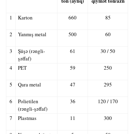
ton (aylıq)
qiymət ton/azn
1
Karton
660
85
2
Yanmış metal
500
60
3
Şüşə (rəngli-
61
30 / 50
şəffaf)
4
PET
59
250
5
Qara metal
47
295
6
Polietilen
36
120 / 170
(rəngli-şəffaf)
7
Plastmas
11
300