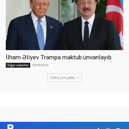
İlham Əliyev Trampa məktub ünvanlayıb
08/08/2026
Digər xəbərlər
Daha çox yüklə
B