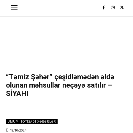
“Təmiz Şəhər” çeşidləmədən əldə
olunan məhsullar neçəyə satılır –
SİYAHI
ÜMUMI IQTISADI XƏBƏRLƏR
18/10/2024