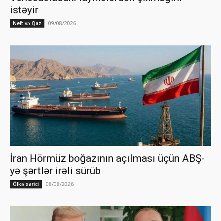
istəyir
09/08/2026
Neft və Qaz
İran Hörmüz boğazının açılması üçün ABŞ-
yə şərtlər irəli sürüb
08/08/2026
Ölkə xarici