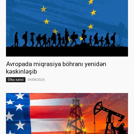
Avropada miqrasiya böhranı yenidən
kəskinləşib
09/08/2026
Ölkə xarici