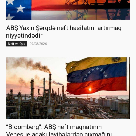
ABŞ Yaxın Şərqdə neft hasilatını artırmaq
niyyətindədir
09/08/2026
Neft və Qaz
“Bloomberg”: ABŞ neft maqnatının
Venesueladakı layihələrdən çıxmağını