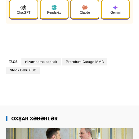
ChatGPT
Perplexity
Claude
Gemini
TAGS
nizamnamə kapitalı
Premium Garage MMC
Stock Baku QSC
OXŞAR XƏBƏRLƏR