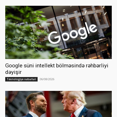
Google süni intellekt bölməsində rəhbərliyi
dəyişir
06/08/2026
Texnologiya xəbərləri