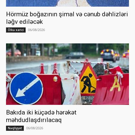
Hörmüz boğazının şimal və cənub dəhlizləri
ləğv ediləcək
06/08/2026
Ölkə xarici
Bakıda iki küçədə hərəkət
məhdudlaşdırılacaq
06/08/2026
Nəqliyyat