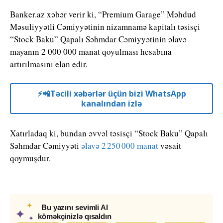
Banker.az xəbər verir ki, “Premium Garage” Məhdud
Məsuliyyətli Cəmiyyətinin nizamnamə kapitalı təsisçi
“Stock Baku” Qapalı Səhmdar Cəmiyyətinin əlavə
mayanın 2 000 000 manat qoyulması hesabına
artırılmasını elan edir.
⚡️📲Təcili xəbərlər üçün bizi WhatsApp
kanalından izlə
Xatırladaq ki, bundan əvvəl təsisçi “Stock Baku” Qapalı
Səhmdar Cəmiyyəti
əlavə 2 250 000 manat
vəsait
qoymuşdur.
✦
Bu yazını sevimli AI
✦
köməkçinizlə qısaldın
✦