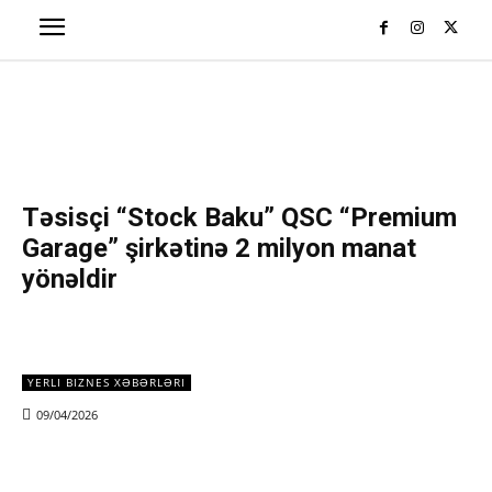
Təsisçi “Stock Baku” QSC “Premium
Garage” şirkətinə 2 milyon manat
yönəldir
YERLI BIZNES XƏBƏRLƏRI
09/04/2026