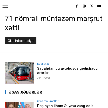
71 nömrəli müntəzəm marşrut
xətti
Qisa informasiya
Nəqliyyat
Sabahdan bu avtobusda gedişhaqqı
artırılır
06/11/2025
ƏSAS XƏBƏRLƏR
Əsas məlumatlar
Paşinyan İlham Əliyevə zəng edib