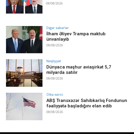
08/08/2026
Digər xəbərlər
İlham Əliyev Trampa məktub
ünvanlayıb
08/08/2026
Nəqliyyat
Dünyaca məşhur aviaşirkət 5,7
milyarda satılır
08/08/2026
Ölkə xarici
ABŞ Transxəzər Sahibkarlıq Fondunun
fəaliyyətə başladığını elan edib
08/08/2026