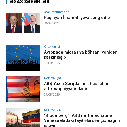
ƏSAS XƏBƏRLƏR
Əsas məlumatlar
Paşinyan İlham Əliyevə zəng edib
08/08/2026
Ölkə xarici
Avropada miqrasiya böhranı yenidən
kəskinləşib
09/08/2026
Neft və Qaz
ABŞ Yaxın Şərqdə neft hasilatını
artırmaq niyyətindədir
09/08/2026
Neft və Qaz
“Bloomberg”: ABŞ neft maqnatının
Venesueladakı layihələrdən çıxmağını
istəyir