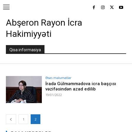
Abşeron Rayon İcra
Hakimiyyəti
Qisa informasiya
Əsas məlumatlar
İradə Gülməmmədova icra başçısı
vəzifəsindən azad edilib
19/01/2022
1
2