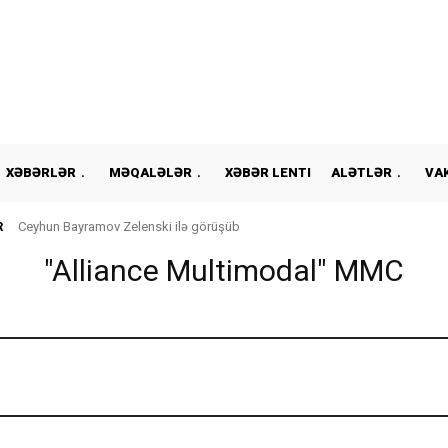
XƏBƏRLƏR
MƏQALƏLƏR
XƏBƏR LENTI
ALƏTLƏR
VA
R
Ceyhun Bayramov Zelenski ilə görüşüb
"Alliance Multimodal" MMC