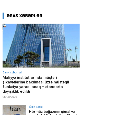
ƏSAS XƏBƏRLƏR
Bank xəbərləri
Maliyyə institutlarında müştəri
şikayətlərinə baxılması üzrə müstəqil
funksiya yaradılacaq – standarta
dəyişiklik edildi
06/08/2026
Ölkə xarici
Hörmüz boğazının şimal və