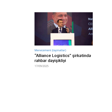
Menecement (təyinatlar)
“Alliance Logistics” şirkətində
rəhbər dəyişikliyi
17/09/2025