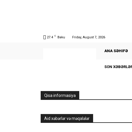
C
27.4
Baku
Friday, August 7, 2026
ANA SƏHIFƏ
SON XƏBƏRLƏ
Qisa informasiya
Aid xəbərlər və məqalələr