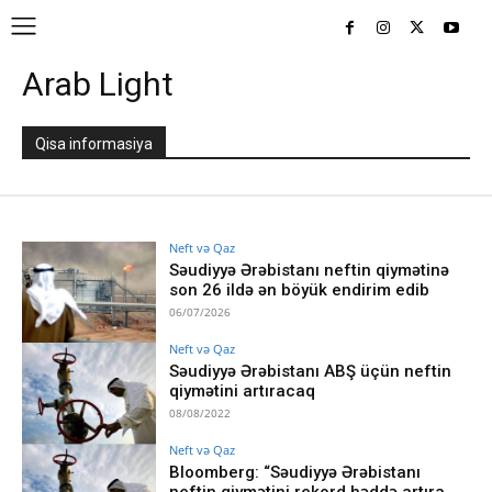
Arab Light
Qisa informasiya
Neft və Qaz
Səudiyyə Ərəbistanı neftin qiymətinə
son 26 ildə ən böyük endirim edib
06/07/2026
Neft və Qaz
Səudiyyə Ərəbistanı ABŞ üçün neftin
qiymətini artıracaq
08/08/2022
Neft və Qaz
Bloomberg: “Səudiyyə Ərəbistanı
neftin qiymətini rekord həddə artıra