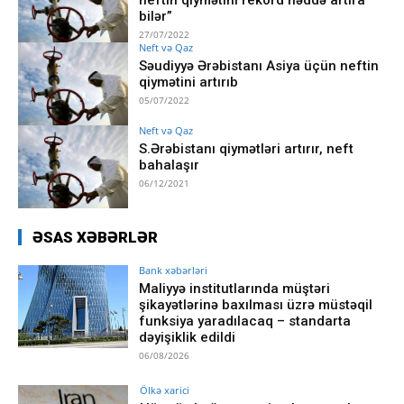
bilər”
27/07/2022
Neft və Qaz
Səudiyyə Ərəbistanı Asiya üçün neftin
qiymətini artırıb
05/07/2022
Neft və Qaz
S.Ərəbistanı qiymətləri artırır, neft
bahalaşır
06/12/2021
ƏSAS XƏBƏRLƏR
Bank xəbərləri
Maliyyə institutlarında müştəri
şikayətlərinə baxılması üzrə müstəqil
funksiya yaradılacaq – standarta
dəyişiklik edildi
06/08/2026
Ölkə xarici