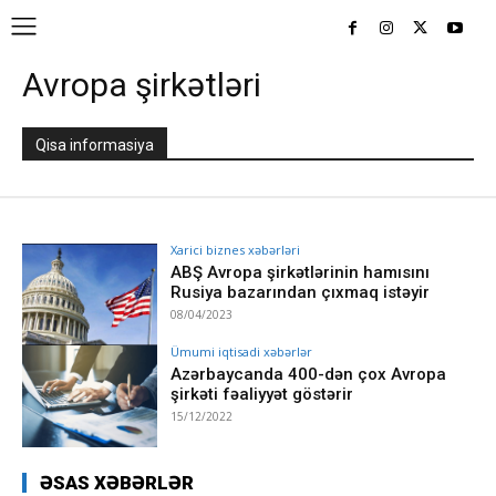
Avropa şirkətləri
Qisa informasiya
Xarici biznes xəbərləri
ABŞ Avropa şirkətlərinin hamısını
Rusiya bazarından çıxmaq istəyir
08/04/2023
Ümumi iqtisadi xəbərlər
Azərbaycanda 400-dən çox Avropa
şirkəti fəaliyyət göstərir
15/12/2022
ƏSAS XƏBƏRLƏR