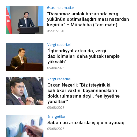
Əsas məlumatlar
“Daşınmaz əmlak bazarında vergi
yükünün optimallaşdırılması nəzərdən
keçirilir” – Müsahibə (Tam mətn)
05/08/2026
Vergi xəbərləri
“İqtisadiyyat artsa da, vergi
daxilolmaları daha yüksək templə
yüksəlib”
05/08/2026
Vergi xəbərləri
Orxan Nəzərli: “Biz istəyirik ki,
sahibkar vaxtını bəyannamələrin
doldurulmasına deyil, fəaliyyətinə
yönəltsin”
05/08/2026
Energetika
Sabah bu ərazilərdə işıq olmayacaq
05/08/2026