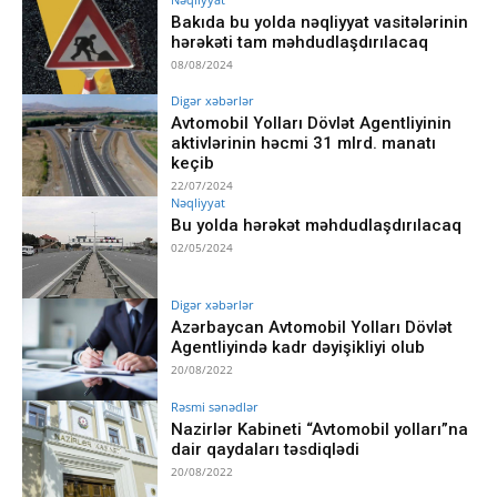
Bakıda bu yolda nəqliyyat vasitələrinin
hərəkəti tam məhdudlaşdırılacaq
08/08/2024
Digər xəbərlər
Avtomobil Yolları Dövlət Agentliyinin
aktivlərinin həcmi 31 mlrd. manatı
keçib
22/07/2024
Nəqliyyat
Bu yolda hərəkət məhdudlaşdırılacaq
02/05/2024
Digər xəbərlər
Azərbaycan Avtomobil Yolları Dövlət
Agentliyində kadr dəyişikliyi olub
20/08/2022
Rəsmi sənədlər
Nazirlər Kabineti “Avtomobil yolları”na
dair qaydaları təsdiqlədi
20/08/2022