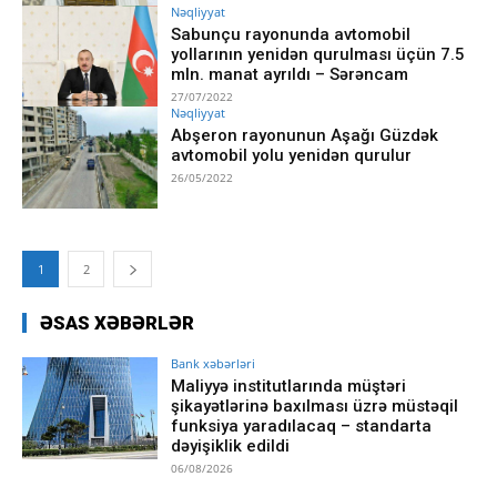
Nəqliyyat
Sabunçu rayonunda avtomobil
yollarının yenidən qurulması üçün 7.5
mln. manat ayrıldı – Sərəncam
27/07/2022
Nəqliyyat
Abşeron rayonunun Aşağı Güzdək
avtomobil yolu yenidən qurulur
26/05/2022
1
2
ƏSAS XƏBƏRLƏR
Bank xəbərləri
Maliyyə institutlarında müştəri
şikayətlərinə baxılması üzrə müstəqil
funksiya yaradılacaq – standarta
dəyişiklik edildi
06/08/2026