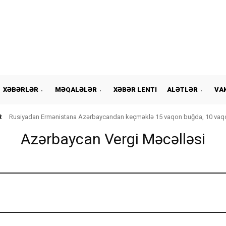
XƏBƏRLƏR
MƏQALƏLƏR
XƏBƏR LENTI
ALƏTLƏR
VA
R
Rusiyadan Ermənistana Azərbaycandan keçməklə 15 vaqon buğda, 10 vaqo
Azərbaycan Vergi Məcəlləsi