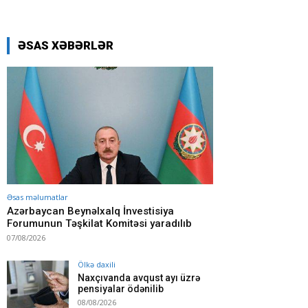
ƏSAS XƏBƏRLƏR
Əsas məlumatlar
Azərbaycan Beynəlxalq İnvestisiya
Forumunun Təşkilat Komitəsi yaradılıb
07/08/2026
Ölkə daxili
Naxçıvanda avqust ayı üzrə
pensiyalar ödənilib
08/08/2026