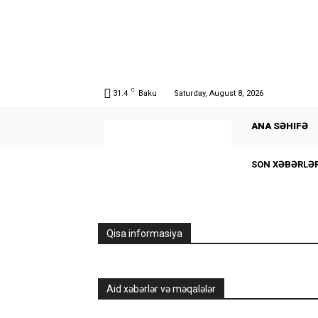
C
31.4
Baku
Saturday, August 8, 2026
ANA SƏHIFƏ
SON XƏBƏRLƏ
Qisa informasiya
Aid xəbərlər və məqalələr