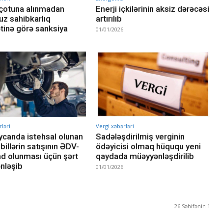
çotuna alınmadan
Enerji içkilərinin aksiz dərəcəsi
z sahibkarlıq
artırılıb
ətinə görə sanksiya
01/01/2026
ləri
Vergi xəbərləri
canda istehsal olunan
Sadələşdirilmiş verginin
illərin satışının ƏDV-
ödəyicisi olmaq hüququ yeni
d olunması üçün şərt
qaydada müəyyənləşdirilib
nləşib
01/01/2026
26 Səhifənin 1