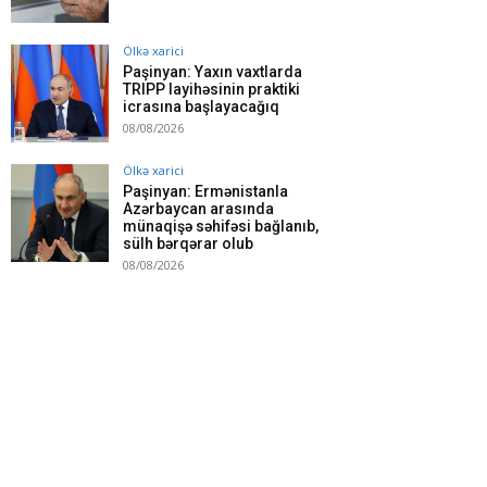
Ölkə xarici
Paşinyan: Yaxın vaxtlarda
TRIPP layihəsinin praktiki
icrasına başlayacağıq
08/08/2026
Ölkə xarici
Paşinyan: Ermənistanla
Azərbaycan arasında
münaqişə səhifəsi bağlanıb,
sülh bərqərar olub
08/08/2026