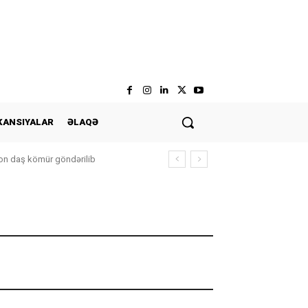
KANSIYALAR
ƏLAQƏ
n daş kömür göndərilib