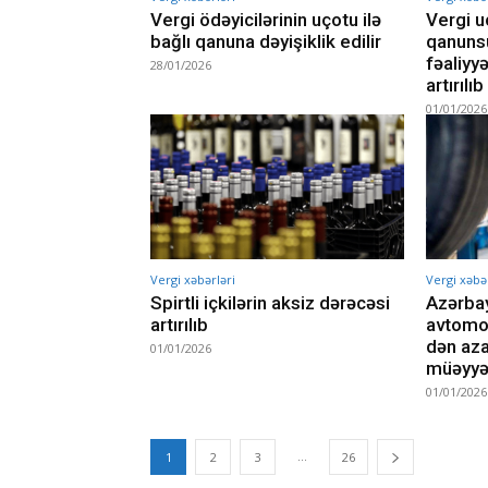
Vergi ödəyicilərinin uçotu ilə
Vergi u
bağlı qanuna dəyişiklik edilir
qanunsu
fəaliyy
28/01/2026
artırılıb
01/01/2026
Vergi xəbərləri
Vergi xəbər
Spirtli içkilərin aksiz dərəcəsi
Azərbay
artırılıb
avtomob
dən aza
01/01/2026
müəyyə
01/01/2026
...
1
2
3
26