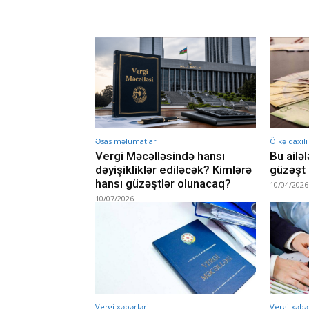
Əsas məlumatlar
Ölkə daxili
Vergi Məcəlləsində hansı
Bu ailə
dəyişikliklər ediləcək? Kimlərə
güzəşt 
hansı güzəştlər olunacaq?
10/04/2026
10/07/2026
Vergi xəbərləri
Vergi xəbər