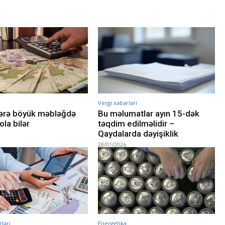
Vergi xəbərləri
lərə böyük məbləğdə
Bu məlumatlar ayın 15-dək
ola bilər
təqdim edilməlidir –
Qaydalarda dəyişiklik
28/01/2026
ləri
Energetika