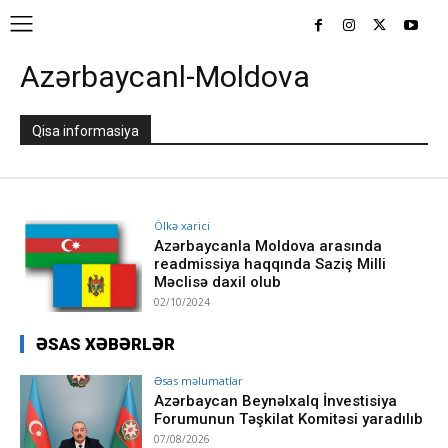
Azərbaycanl-Moldova
Qisa informasiya
Ölkə xarici
Azərbaycanla Moldova arasında
readmissiya haqqında Saziş Milli
Məclisə daxil olub
02/10/2024
ƏSAS XƏBƏRLƏR
Əsas məlumatlar
Azərbaycan Beynəlxalq İnvestisiya
Forumunun Təşkilat Komitəsi yaradılıb
07/08/2026