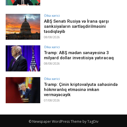
Ölkə xarici
ABŞ Senatı Rusiya və İrana qarşı
sanksiyaların sərtləşdirilməsini
təsdiqləyib
08/08/2026
Ölkə xarici
Tramp: ABŞ mədən sənayesinə 3
milyard dollar investisiya yatıracaq
08/08/2026
Ölkə xarici
Tramp: Çinin kriptovalyuta sahəsində
hökmranlıq etməsinə imkan
verməyəcəyik
07/08/2026
© Newspaper WordPress Theme by TagDiv