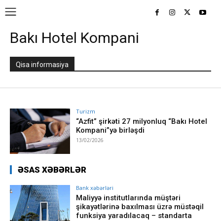
Bakı Hotel Kompani
Qisa informasiya
Turizm
“Azfit” şirkəti 27 milyonluq “Bakı Hotel
Kompani”yə birləşdi
13/02/2026
ƏSAS XƏBƏRLƏR
Bank xəbərləri
Maliyyə institutlarında müştəri
şikayətlərinə baxılması üzrə müstəqil
funksiya yaradılacaq – standarta