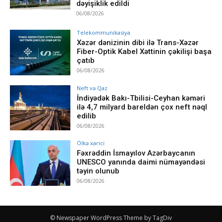
dəyişiklik edildi
06/08/2026
Telekommunikasiya
Xəzər dənizinin dibi ilə Trans-Xəzər
Fiber-Optik Kabel Xəttinin çəkilişi başa
çatıb
06/08/2026
Neft və Qaz
İndiyədək Bakı-Tbilisi-Ceyhan kəməri
ilə 4,7 milyard bareldən çox neft nəql
edilib
06/08/2026
Ölkə xarici
Fəxrəddin İsmayılov Azərbaycanın
UNESCO yanında daimi nümayəndəsi
təyin olunub
06/08/2026
© Newspaper WordPress Theme by TagDiv