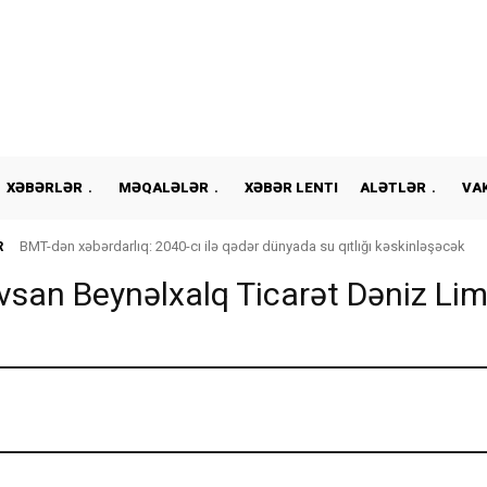
XƏBƏRLƏR
MƏQALƏLƏR
XƏBƏR LENTI
ALƏTLƏR
VA
R
BMT-dən xəbərdarlıq: 2040-cı ilə qədər dünyada su qıtlığı kəskinləşəcək
vsan Beynəlxalq Ticarət Də­niz Li