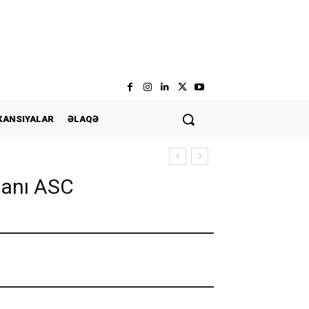
KANSIYALAR
ƏLAQƏ
manı ASC