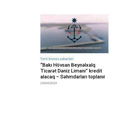
Yerli biznes xəbərləri
“Bakı Hövsan Beynəlxalq
Ticarət Də­niz Limanı” kredit
alacaq – Səhmdarları toplanır
26/04/2024