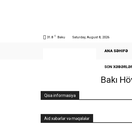
C
31.8
Baku
Saturday, August 8, 2026
ANA SƏHIFƏ
SON XƏBƏRLƏ
Bakı Hö
Qisa informasiya
Aid xəbərlər və məqalələr