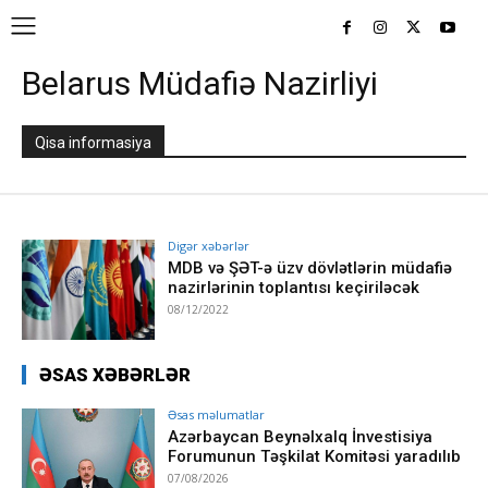
Belarus Müdafiə Nazirliyi
Qisa informasiya
Digər xəbərlər
MDB və ŞƏT-ə üzv dövlətlərin müdafiə
nazirlərinin toplantısı keçiriləcək
08/12/2022
ƏSAS XƏBƏRLƏR
Əsas məlumatlar
Azərbaycan Beynəlxalq İnvestisiya
Forumunun Təşkilat Komitəsi yaradılıb
07/08/2026