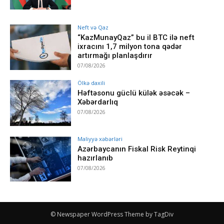
Neft və Qaz
“KazMunayQaz” bu il BTC ilə neft
ixracını 1,7 milyon tona qədər
artırmağı planlaşdırır
07/08/2026
Ölkə daxili
Həftəsonu güclü külək əsəcək –
Xəbərdarlıq
07/08/2026
Maliyyə xəbərləri
Azərbaycanın Fiskal Risk Reytinqi
hazırlanıb
07/08/2026
© Newspaper WordPress Theme by TagDiv