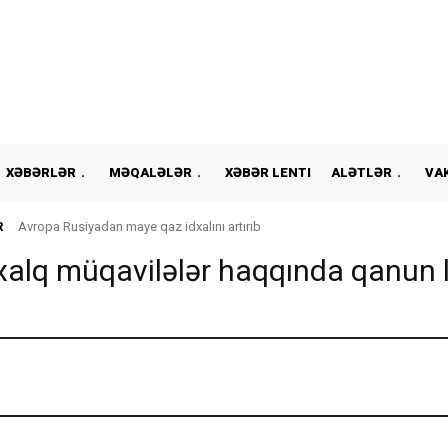
XƏBƏRLƏR
MƏQALƏLƏR
XƏBƏR LENTI
ALƏTLƏR
VA
R
Avropa Rusiyadan maye qaz idxalını artırıb
xalq müqavilələr haqqında qanun l