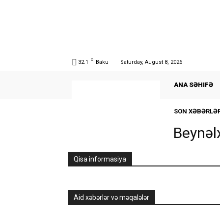
C
32.1
Baku
Saturday, August 8, 2026
ANA SƏHIFƏ
SON XƏBƏRLƏ
Beynəl
Qisa informasiya
Aid xəbərlər və məqalələr