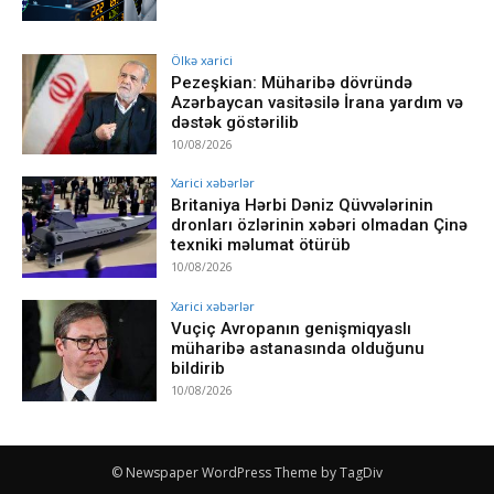
Ölkə xarici
Pezeşkian: Müharibə dövründə
Azərbaycan vasitəsilə İrana yardım və
dəstək göstərilib
10/08/2026
Xarici xəbərlər
Britaniya Hərbi Dəniz Qüvvələrinin
dronları özlərinin xəbəri olmadan Çinə
texniki məlumat ötürüb
10/08/2026
Xarici xəbərlər
Vuçiç Avropanın genişmiqyaslı
müharibə astanasında olduğunu
bildirib
10/08/2026
© Newspaper WordPress Theme by TagDiv