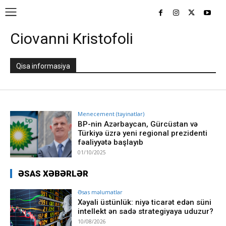
Ciovanni Kristofoli
Qisa informasiya
Menecement (təyinatlar)
BP-nin Azərbaycan, Gürcüstan və
Türkiyə üzrə yeni regional prezidenti
fəaliyyətə başlayıb
01/10/2025
ƏSAS XƏBƏRLƏR
Əsas məlumatlar
Xəyali üstünlük: niyə ticarət edən süni
intellekt ən sadə strategiyaya uduzur?
10/08/2026