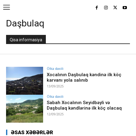
Daşbulaq
Qisa informasiya
Ölkə daxili
Xocalının Daşbulaq kəndinə ilk köç
karvanı yola salınıb
13/09/2025
Ölkə daxili
Sabah Xocalının Seyidbəyli və
Daşbulaq kəndlərinə ilk köç olacaq
12/09/2025
ƏSAS XƏBƏRLƏR