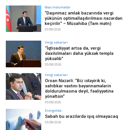
Əsas məlumatlar
“Daşınmaz əmlak bazarında vergi
yükünün optimallaşdırılması nəzərdən
keçirilir” – Müsahibə (Tam mətn)
05/08/2026
Vergi xəbərləri
“İqtisadiyyat artsa da, vergi
daxilolmaları daha yüksək templə
yüksəlib”
05/08/2026
Vergi xəbərləri
Orxan Nəzərli: “Biz istəyirik ki,
sahibkar vaxtını bəyannamələrin
doldurulmasına deyil, fəaliyyətinə
yönəltsin”
05/08/2026
Energetika
Sabah bu ərazilərdə işıq olmayacaq
05/08/2026