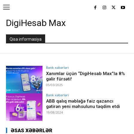
DigiHesab Max
Qisa informasiya
Bank xəbərləri
Xanımlar üçün “DigiHesab Max”la 8%
gəlir fürsəti!
05/03/2025
Bank xəbərləri
ABB qalıq məbləğə faiz qazancı
gətirən yeni məhsulunu təqdim etdi
19/08/2024
ƏSAS XƏBƏRLƏR