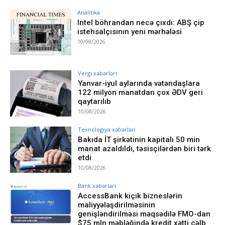
Analitika
Intel böhrandan necə çıxdı: ABŞ çip
istehsalçısının yeni mərhələsi
10/08/2026
Vergi xəbərləri
Yanvar-iyul aylarında vətəndaşlara
122 milyon manatdan çox ƏDV geri
qaytarılıb
10/08/2026
Texnologiya xəbərləri
Bakıda İT şirkətinin kapitalı 50 min
manat azaldıldı, təsisçilərdən biri tərk
etdi
10/08/2026
Bank xəbərləri
AccessBank kiçik bizneslərin
maliyyələşdirilməsinin
genişləndirilməsi məqsədilə FMO-dan
$75 mln məbləğində kredit xətti cəlb