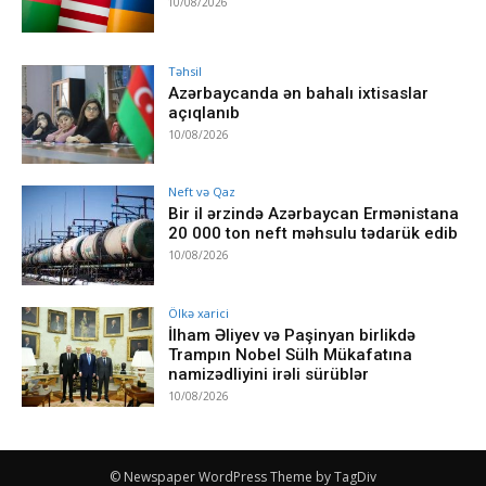
10/08/2026
Təhsil
Azərbaycanda ən bahalı ixtisaslar
açıqlanıb
10/08/2026
Neft və Qaz
Bir il ərzində Azərbaycan Ermənistana
20 000 ton neft məhsulu tədarük edib
10/08/2026
Ölkə xarici
İlham Əliyev və Paşinyan birlikdə
Trampın Nobel Sülh Mükafatına
namizədliyini irəli sürüblər
10/08/2026
© Newspaper WordPress Theme by TagDiv