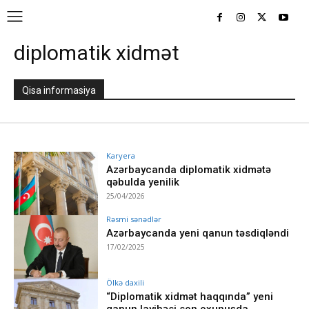
diplomatik xidmət
Qisa informasiya
Karyera
Azərbaycanda diplomatik xidmətə
qəbulda yenilik
25/04/2026
Rəsmi sənədlər
Azərbaycanda yeni qanun təsdiqləndi
17/02/2025
Ölkə daxili
“Diplomatik xidmət haqqında” yeni
qanun layihəsi son oxunuşda