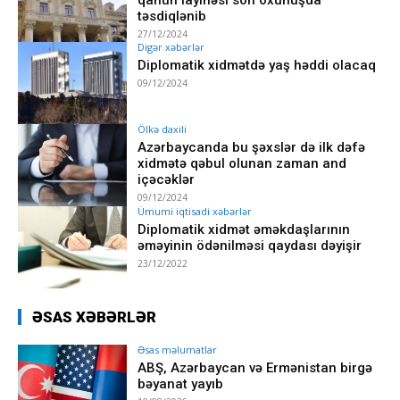
təsdiqlənib
27/12/2024
Digər xəbərlər
Diplomatik xidmətdə yaş həddi olacaq
09/12/2024
Ölkə daxili
Azərbaycanda bu şəxslər də ilk dəfə
xidmətə qəbul olunan zaman and
içəcəklər
09/12/2024
Ümumi iqtisadi xəbərlər
Diplomatik xidmət əməkdaşlarının
əməyinin ödənilməsi qaydası dəyişir
23/12/2022
ƏSAS XƏBƏRLƏR
Əsas məlumatlar
ABŞ, Azərbaycan və Ermənistan birgə
bəyanat yayıb