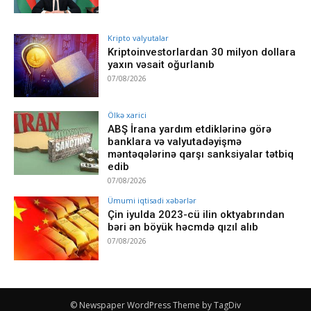
Kripto valyutalar
Kriptoinvestorlardan 30 milyon dollara
yaxın vəsait oğurlanıb
07/08/2026
Ölkə xarici
ABŞ İrana yardım etdiklərinə görə
banklara və valyutadəyişmə
məntəqələrinə qarşı sanksiyalar tətbiq
edib
07/08/2026
Ümumi iqtisadi xəbərlər
Çin iyulda 2023-cü ilin oktyabrından
bəri ən böyük həcmdə qızıl alıb
07/08/2026
© Newspaper WordPress Theme by TagDiv