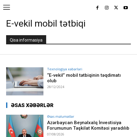
E-vekil mobil tətbiqi
Qisa informasiya
Texnologiya xəbərləri
“E-vekil” mobil tətbiqinin təqdimatı
olub
28/12/2024
ƏSAS XƏBƏRLƏR
Əsas məlumatlar
Azərbaycan Beynəlxalq İnvestisiya
Forumunun Təşkilat Komitəsi yaradılıb
07/08/2026