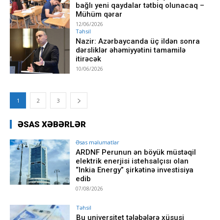
bağlı yeni qaydalar tətbiq olunacaq –
Mühüm qərar
12/06/2026
Təhsil
Nazir: Azərbaycanda üç ildən sonra
dərsliklər əhəmiyyətini tamamilə
itirəcək
10/06/2026
1
2
3
ƏSAS XƏBƏRLƏR
Əsas məlumatlar
ARDNF Perunun ən böyük müstəqil
elektrik enerjisi istehsalçısı olan
“Inkia Energy” şirkətinə investisiya
edib
07/08/2026
Təhsil
Bu universitet tələbələrə xüsusi