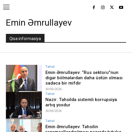
Emin Əmrullayev
Qisa informasiya
Təhsil
Emin Əmrullayev: “Rus sektoru”nun
digər bölmələrdən daha üstün olması
sadəcə bir mifdir
30/06/2026
Təhsil
Nazir: Təhsildə sistemli korrupsiya
artıq yoxdur
30/06/2026
Təhsil
Emin Əmrullayev: Təhsilin
rəqəmsallaşdırılması nəzərdə tutulur