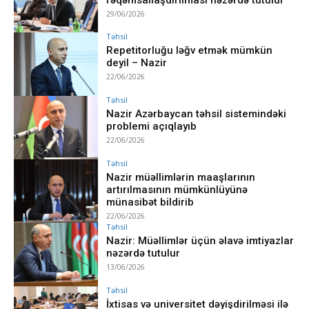
29/06/2026
Təhsil
Repetitorluğu ləğv etmək mümkün
deyil – Nazir
22/06/2026
Təhsil
Nazir Azərbaycan təhsil sistemindəki
problemi açıqlayıb
22/06/2026
Təhsil
Nazir müəllimlərin maaşlarının
artırılmasının mümkünlüyünə
münasibət bildirib
22/06/2026
Təhsil
Nazir: Müəllimlər üçün əlavə imtiyazlar
nəzərdə tutulur
13/06/2026
Təhsil
İxtisas və universitet dəyişdirilməsi ilə