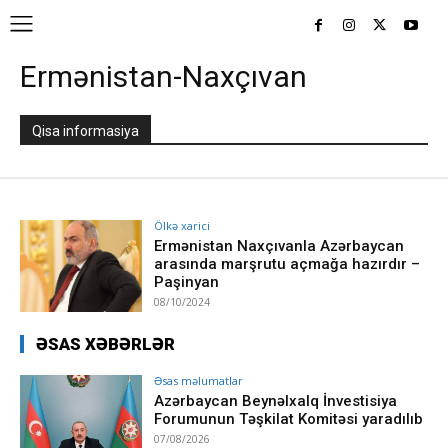
Ermənistan-Naxçıvan
Qisa informasiya
Ölkə xarici
Ermənistan Naxçıvanla Azərbaycan
arasında marşrutu açmağa hazırdır –
Paşinyan
08/10/2024
ƏSAS XƏBƏRLƏR
Əsas məlumatlar
Azərbaycan Beynəlxalq İnvestisiya
Forumunun Təşkilat Komitəsi yaradılıb
07/08/2026