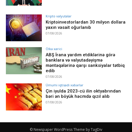
Kripto valyutalar
Kriptoinvestorlardan 30 milyon dollara
yaxın vəsait oğurlanıb
07/08/2026
Ölkə xarici
ABŞ İrana yardım etdiklərinə görə
banklara və valyutadəyişmə
məntəqələrinə qarşı sanksiyalar tətbiq
edib
07/08/2026
Ümumi iqtisadi xəbərlər
Çin iyulda 2023-cü ilin oktyabrından
bəri ən böyük həcmdə qızıl alıb
07/08/2026
© Newspaper WordPress Theme by TagDiv