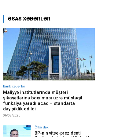
ƏSAS XƏBƏRLƏR
Bank xəbərləri
Maliyyə institutlarında müştəri
şikayətlərinə baxılması üzrə müstəqil
funksiya yaradılacaq – standarta
dəyişiklik edildi
06/08/2026
Ölkə daxili
BP-nin vitse-prezidenti