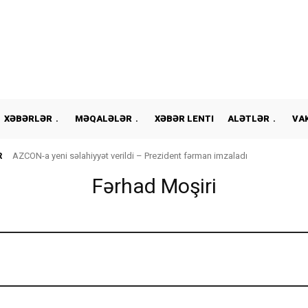
XƏBƏRLƏR
MƏQALƏLƏR
XƏBƏR LENTI
ALƏTLƏR
VA
R
AZCON-a yeni səlahiyyət verildi – Prezident fərman imzaladı
Fərhad Moşiri