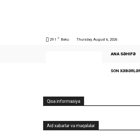
C
29.1
Baku
Thursday, August 6, 2026
ANA SƏHIFƏ
SON XƏBƏRLƏ
Qisa informasiya
Aid xəbərlər və məqalələr