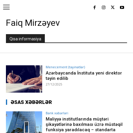
Faiq Mirzəyev
Qisa informasiya
Menecement (təyinatlar)
Azərbaycanda İnstituta yeni direktor
təyin edilib
27/12/2025
ƏSAS XƏBƏRLƏR
Bank xəbərləri
Maliyyə institutlarında müştəri
şikayətlərinə baxılması üzrə müstəqil
funksiya yaradılacaq – standarta