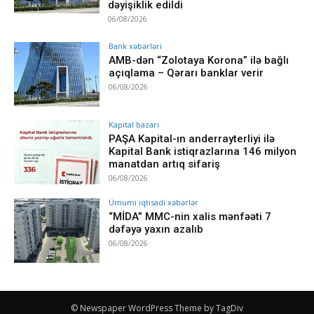
dəyişiklik edildi
06/08/2026
Bank xəbərləri
AMB-dən “Zolotaya Korona” ilə bağlı
açıqlama – Qərarı banklar verir
06/08/2026
Kapital bazarı
PAŞA Kapital-ın anderrayterliyi ilə
Kapital Bank istiqrazlarına 146 milyon
manatdan artıq sifariş
06/08/2026
Ümumi iqtisadi xəbərlər
“MİDA” MMC-nin xalis mənfəəti 7
dəfəyə yaxın azalıb
06/08/2026
© Newspaper WordPress Theme by TagDiv