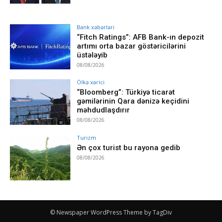
Bank xəbərləri
“Fitch Ratings”: AFB Bank-ın depozit
artımı orta bazar göstəricilərini
üstələyib
08/08/2026
Ölkə xarici
“Bloomberg”: Türkiyə ticarət
gəmilərinin Qara dənizə keçidini
məhdudlaşdırır
08/08/2026
Turizm
Ən çox turist bu rayona gedib
08/08/2026
© Newspaper WordPress Theme by TagDiv