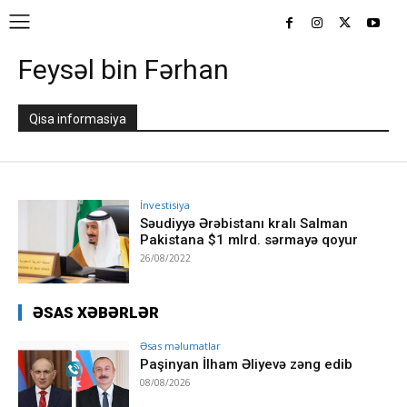
Feysəl bin Fərhan
Qisa informasiya
İnvestisiya
Səudiyyə Ərəbistanı kralı Salman
Pakistana $1 mlrd. sərmayə qoyur
26/08/2022
ƏSAS XƏBƏRLƏR
Əsas məlumatlar
Paşinyan İlham Əliyevə zəng edib
08/08/2026