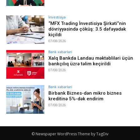
İnvestisiya
“MFX Trading İnvestisiya Şirkəti”nin
dövriyyəsində çöküş: 3.5 dəfəyədək
kiçildi
07/08/2026
Bank xəbərləri
Xalq Bankda Landau məktəbliləri üçün
bankçılıq üzrə təlim keçirildi
07/08/2026
Bank xəbərləri
Birbank Biznes-dən mikro biznes
kreditinə 5%-dək endirim
07/08/2026
© Newspaper WordPress Theme by TagDiv