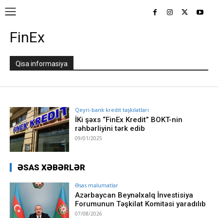
FinEx
Qisa informasiya
Qeyri-bank kredit təşkilatları
İKi şəxs “FinEx Kredit” BOKT-nin
rəhbərliyini tərk edib
09/01/2025
ƏSAS XƏBƏRLƏR
Əsas məlumatlar
Azərbaycan Beynəlxalq İnvestisiya
Forumunun Təşkilat Komitəsi yaradılıb
07/08/2026