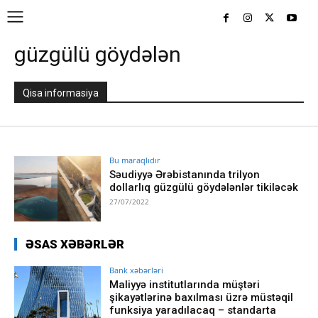
güzgülü göydələn
Qisa informasiya
Bu maraqlıdır
Səudiyyə Ərəbistanında trilyon
dollarlıq güzgülü göydələnlər tikiləcək
27/07/2022
ƏSAS XƏBƏRLƏR
Bank xəbərləri
Maliyyə institutlarında müştəri
şikayətlərinə baxılması üzrə müstəqil
funksiya yaradılacaq – standarta