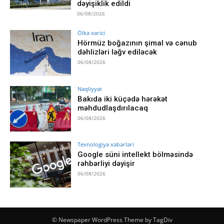
dəyişiklik edildi
06/08/2026
Ölkə xarici
Hörmüz boğazının şimal və cənub
dəhlizləri ləğv ediləcək
06/08/2026
Nəqliyyat
Bakıda iki küçədə hərəkət
məhdudlaşdırılacaq
06/08/2026
Texnologiya xəbərləri
Google süni intellekt bölməsində
rəhbərliyi dəyişir
06/08/2026
© Newspaper WordPress Theme by TagDiv