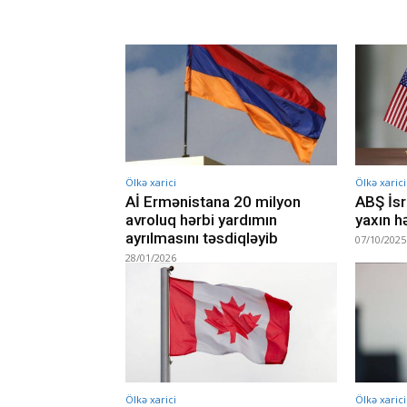
Ölkə xarici
Ölkə xarici
Aİ Ermənistana 20 milyon
ABŞ İsr
avroluq hərbi yardımın
yaxın h
ayrılmasını təsdiqləyib
07/10/2025
28/01/2026
Ölkə xarici
Ölkə xarici