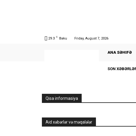
C
29.3
Baku
Friday, August 7, 2026
ANA SƏHIFƏ
SON XƏBƏRLƏ
Qisa informasiya
Aid xəbərlər və məqalələr