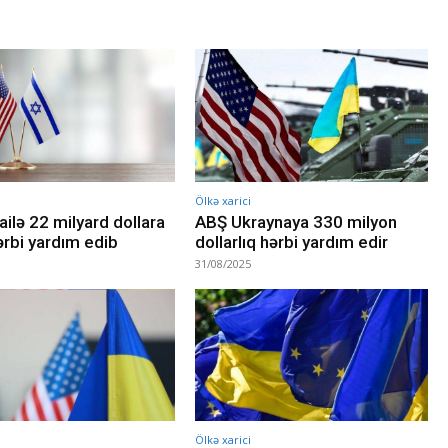
Ölkə xarici
ailə 22 milyard dollara
ABŞ Ukraynaya 330 milyon
ərbi yardım edib
dollarlıq hərbi yardım edir
31/08/2025
Ölkə xarici