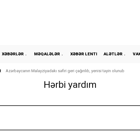
XƏBƏRLƏR
MƏQALƏLƏR
XƏBƏR LENTI
ALƏTLƏR
VA
R
Azərbaycanın Malayziyadakı səfiri geri çağırılıb, yenisi təyin olunub
Hərbi yardım