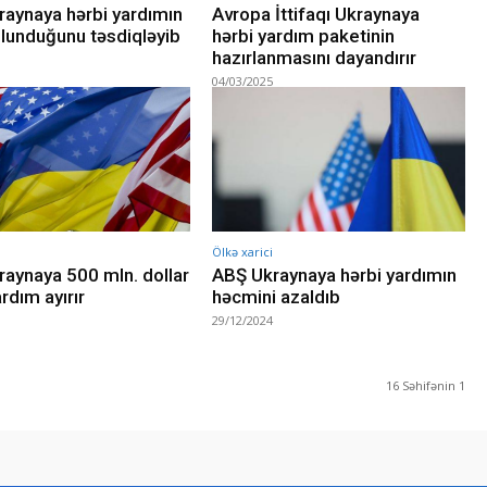
aynaya hərbi yardımın
Avropa İttifaqı Ukraynaya
lunduğunu təsdiqləyib
hərbi yardım paketinin
hazırlanmasını dayandırır
04/03/2025
Ölkə xarici
aynaya 500 mln. dollar
ABŞ Ukraynaya hərbi yardımın
rdım ayırır
həcmini azaldıb
29/12/2024
16 Səhifənin 1