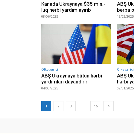
Kanada Ukraynaya $35 mln.-
ABŞ Ukr
luq hərbi yardım ayırıb
bərpa o
08/06/2025
18/03/2025
Ölkə xarici
Ölkə xarici
ABŞ Ukraynaya bütün hərbi
ABŞ Ukr
yardımları dayandırır
hərbi ya
04/03/2025
09/01/2025
...
1
2
3
16