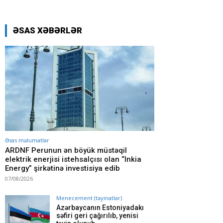
ƏSAS XƏBƏRLƏR
Əsas məlumatlar
ARDNF Perunun ən böyük müstəqil
elektrik enerjisi istehsalçısı olan “Inkia
Energy” şirkətinə investisiya edib
07/08/2026
Menecement (təyinatlar)
Azərbaycanın Estoniyadakı
səfiri geri çağırılıb, yenisi