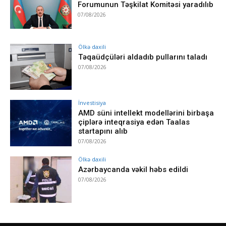
Forumunun Təşkilat Komitəsi yaradılıb
07/08/2026
Ölkə daxili
Təqaüdçüləri aldadıb pullarını taladı
07/08/2026
İnvestisiya
AMD süni intellekt modellərini birbaşa
çiplərə inteqrasiya edən Taalas
startapını alıb
07/08/2026
Ölkə daxili
Azərbaycanda vəkil həbs edildi
07/08/2026