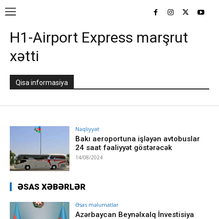
H1-Airport Express marşrut
xətti
Qisa informasiya
Nəqliyyat
Bakı aeroportuna işləyən avtobuslar
24 saat fəaliyyət göstərəcək
14/08/2024
ƏSAS XƏBƏRLƏR
Əsas məlumatlar
Azərbaycan Beynəlxalq İnvestisiya